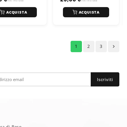
IVA inclusa
avviamento e assicura un
IVA inclusa
minimo regolare. È
compatibile con motori
ACQUISTA
ACQUISTA
diesel e ibridi (fino a B30).
Istruzioni:
una bottiglia tratta
fino a 60 litri, da usare ogni
3000 km.
1
2
3

a
ra di Reso