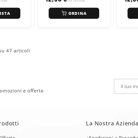
re, protegge
clusa
IVA inclusa
i FAP, EGR e
i negativi
ISTA
ORDINA
olio.
gere una
atoio (fino a
00 km.
su 47 articoli
romozioni e offerte.
rodotti
La Nostra Aziend
Offerte
Spedizioni e Procedu