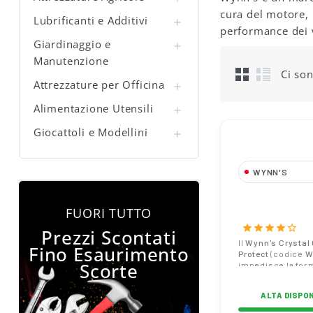
cura del motore, 
Lubrificanti e Additivi

performance dei v
Giardinaggio e

Manutenzione
Ci son
Attrezzature per Officina

Alimentazione Utensili

Giocattoli e Modellini

WYNN'S
Additivo per A
Wynn's Crysta
FUORI TUTTO
Protect Anti-
star
star
star
star
star_border
Prezzi Scontati
Cristallizzant
Il
Wynn's Crystal 
Fino Esaurimento
Protect
(codice
W
Codice W2100
Scorte
impedisce la for
cristalli sui com
dell'impianto AdB
ALTA DISPON
mantenendo pulit
SCR. Ottimizza l'e