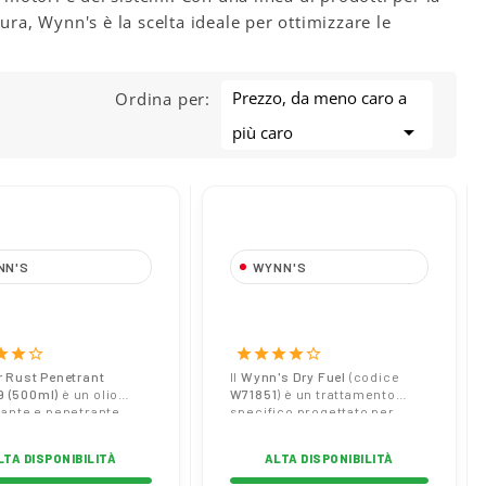
ura, Wynn's è la scelta ideale per ottimizzare le
Prezzo, da meno caro a
Ordina per:

più caro
NN'S
WYNN'S
satore
Additivo Disperdente per
funzionale Super
Acqua Wynn's Dry Fuel
Penetrant W56479,
325 ml Codice W71851
tar
star
star_border
star
star
star
star
star_border
l
 Rust Penetrant
Il
Wynn's Dry Fuel
(codice
 (500ml)
è un olio
W71851
) è un trattamento
cante e penetrante
specifico progettato per
unzionale essenziale
assorbire e neutralizzare
 manutenzione. Libera
l'acqua presente nel sistema
LTA DISPONIBILITÀ
ALTA DISPONIBILITÀ
mente parti bloccate
di alimentazione di motori
gine o corrosione,
benzina, diesel e ibridi.