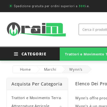
Spedizione gratuita per ordini superiori a
30€
i.e.
CATEGORIE
Trattori e Movimento 
Ricambi Trattori Agricoli
Ricambi Originali Trattori
Ricambi Movimento Terra
Cuscinetti E Supporti
Giunti Cardanici Agricoli
Home
Marchi
Wynn's
Elenco Dei Pr
Acquista Per Categoria
Trattori e Movimento Terra
Wynn's offre prod

Attrezzature Agricole
Wynn's è un march
