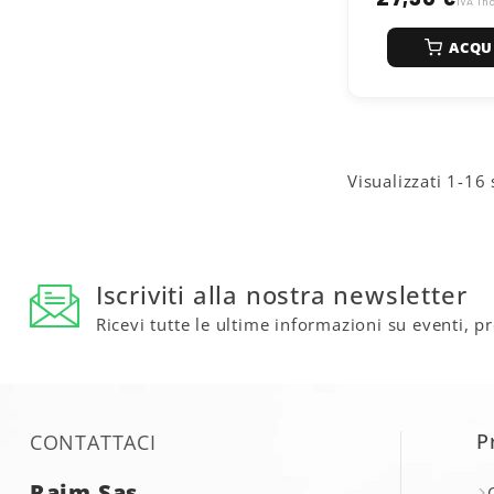
carburante. Inolt
IVA in
l'impianto (inclus
turbo) dagli effett
ACQU
dell'acqua nel gas
Istruzioni:
aggiun
bottiglia nel serb
60 litri) ogni 3.0
Visualizzati 1-16 
Iscriviti alla nostra newsletter
Ricevi tutte le ultime informazioni su eventi, p
P
CONTATTACI
Raim Sas