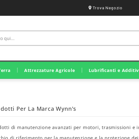
Trova Negozio
Terra
Attrezzature Agricole
Lubrificanti e Additiv
Irrorazione E Trattamento
Ricambi Lavorazione Suolo
Ricambi Raccolta E Fienagione
Attrezzatura Stalle E Fattorie
Ricambi Raccolta Olive
Motozappa E Motocoltivatori
Motocariole E Mini Pale
Lubrificanti Eurolube
Lubrificanti John Deere
Lubrificanti Originali SDF
Grassi E Lubrificanti Solidi
odotti Per La Marca Wynn's
otti di manutenzione avanzati per motori, trasmissioni e i
io di riferimento per la manutenzione e la protezione dei 