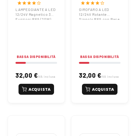
7070010412 |
95119 | 12/24V |
star
star
star
star
star_border
star
star
star
star
star_border
12/24V |
Base a Ventosa |
LAMPEGGIANTE A LED
GIROFARO A LED
12/24V Magnetico 3
12/24V Rotante
Magnetico | ECE
ECE R65
Funzioni R65 (20W)
Singolo R65 con Base
R65 Multi-
Cod. 7070010412
Magnetica Cod. 95119
Funzione
BASSA DISPONIBILITÀ
BASSA DISPONIBILITÀ
32,00 €
32,00 €
IVA inclusa
IVA inclusa
ACQUISTA
ACQUISTA