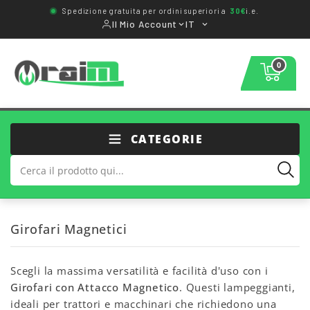
Spedizione gratuita per ordini superiori a
30€
i.e.
Il Mio Account
IT
0
CATEGORIE
Girofari Magnetici
Scegli la massima versatilità e facilità d'uso con i
Girofari con Attacco Magnetico
. Questi lampeggianti,
ideali per trattori e macchinari che richiedono una