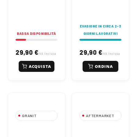
EVASIONE IN CIRCA 2-3
BASSA DISPONIBILITÀ
GIORNI LAVORATIVI
29,90 €
29,90 €
IVA inclusa
IVA inclusa
ACQUISTA
ORDINA
GRANIT
AFTERMARKET
Lampeggiante
Girofaro Rotante a
Rotante LED
LED Magnetico