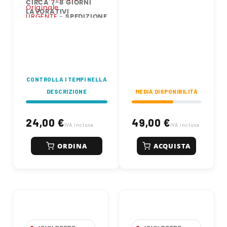
efficienza e
CIRCA 7-8 GIORNI
Originale -
Originale
protezione agli
LAVORATIVI
SPEDIZIONE IN CIRCA
iniettori.
URGENTE
-
SPEDIZIONE
7-8 GIORNI
IN CIRCA 2-3 GIORNI
LAVORATIVI
LAVORATIVI
- Per ricambio
Originale URGENTE -
SPEDIZIONE IN CIRCA
2-3 GIORNI
LAVORATIVI
CONTROLLA I TEMPI NELLA
DESCRIZIONE
MEDIA DISPONIBILITÀ
24,00 €
49,00 €
IVA inclusa
IVA inclusa
ORDINA
ACQUISTA