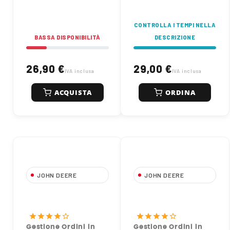
CONTROLLA I TEMPI NELLA
BASSA DISPONIBILITÀ
DESCRIZIONE
26,90 €
29,00 €
IVA inclusa
IVA inclusa
ACQUISTA
ORDINA
JOHN DEERE
JOHN DEERE
RE62419 Filtro
DZ118156 Filtro Olio
Carburante Originale
Motore Originale John
John Deere
Deere
star
star
star
star
star_border
star
star
star
star
star_border
Gestione Ordini in
Gestione Ordini in