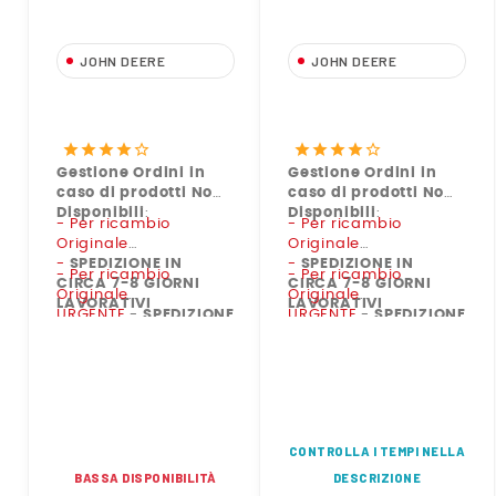
JOHN DEERE
JOHN DEERE
RE504836 Filtro Olio
AR50041 Filtro
Motore Originale John
Carburante Originale
Deere
John Deere
star
star
star
star
star_border
star
star
star
star
star_border
Gestione Ordini in
Gestione Ordini in
caso di prodotti Non
caso di prodotti Non
Disponibili
:
Disponibili
:
- Per ricambio
- Per ricambio
Originale
Originale
-
SPEDIZIONE IN
-
SPEDIZIONE IN
- Per ricambio
- Per ricambio
CIRCA 7-8 GIORNI
CIRCA 7-8 GIORNI
Originale
Originale
LAVORATIVI
LAVORATIVI
URGENTE
-
SPEDIZIONE
URGENTE
-
SPEDIZIONE
IN CIRCA 2-3 GIORNI
IN CIRCA 2-3 GIORNI
LAVORATIVI
LAVORATIVI
CONTROLLA I TEMPI NELLA
BASSA DISPONIBILITÀ
DESCRIZIONE