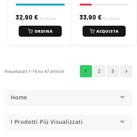
32,90 €
33,90 €
IVA inclusa
IVA inclusa
ORDINA
ACQUISTA
1
2
3

Visualizzati 1-16 su 47 articoli
Home

I Prodotti Più Visualizzati
