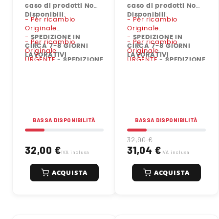
caso di prodotti Non
caso di prodotti Non
Disponibili
:
Disponibili
:
- Per ricambio
- Per ricambio
Originale
Originale
-
SPEDIZIONE IN
-
SPEDIZIONE IN
- Per ricambio
- Per ricambio
CIRCA 7-8 GIORNI
CIRCA 7-8 GIORNI
Originale
Originale
LAVORATIVI
LAVORATIVI
URGENTE
-
SPEDIZIONE
URGENTE
-
SPEDIZIONE
IN CIRCA 2-3 GIORNI
IN CIRCA 2-3 GIORNI
LAVORATIVI
LAVORATIVI
BASSA DISPONIBILITÀ
BASSA DISPONIBILITÀ
32,90 €
32,00 €
31,04 €
IVA inclusa
IVA inclusa
ACQUISTA
ACQUISTA