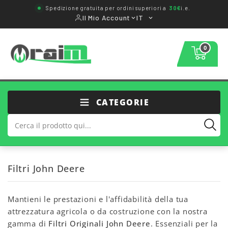
Spedizione gratuita per ordini superiori a
30€
i.e.
Il Mio Account
IT
0
CATEGORIE
Filtri John Deere
Mantieni le prestazioni e l'affidabilità della tua
attrezzatura agricola o da costruzione con la nostra
gamma di
Filtri Originali John Deere
. Essenziali per la