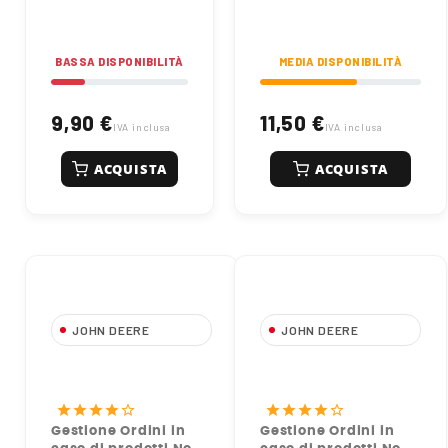
BASSA DISPONIBILITÀ
MEDIA DISPONIBILITÀ
9,90 €
11,50 €
IVA inclusa
IVA inclusa
ACQUISTA
ACQUISTA
JOHN DEERE
JOHN DEERE
AR75603 Filtro
RE519626 Filtro Olio
Idraulico Originale
Motore Originale John
John Deere
Deere
star
star
star
star
star_border
star
star
star
star
star_border
Gestione Ordini in
Gestione Ordini in