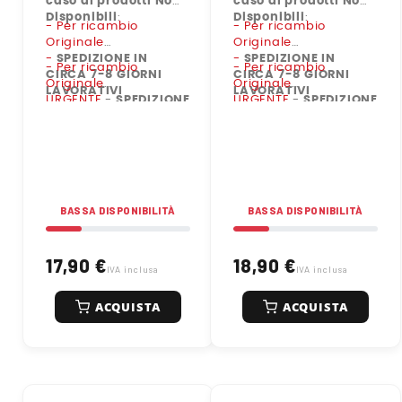
caso di prodotti Non
caso di prodotti Non
Disponibili
:
Disponibili
:
- Per ricambio
- Per ricambio
Originale
Originale
-
SPEDIZIONE IN
-
SPEDIZIONE IN
- Per ricambio
- Per ricambio
CIRCA 7-8 GIORNI
CIRCA 7-8 GIORNI
Originale
Originale
LAVORATIVI
LAVORATIVI
URGENTE
-
SPEDIZIONE
URGENTE
-
SPEDIZIONE
IN CIRCA 2-3 GIORNI
IN CIRCA 2-3 GIORNI
LAVORATIVI
LAVORATIVI
BASSA DISPONIBILITÀ
BASSA DISPONIBILITÀ
17,90 €
18,90 €
IVA inclusa
IVA inclusa
ACQUISTA
ACQUISTA