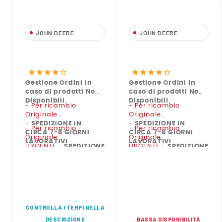
JOHN DEERE
JOHN DEERE
AR103220 Filtro
RE537159 Filtro
Carburante Originale
Carburante Originale
John Deere
John Deere
star
star
star
star
star_border
star
star
star
star
star_border
Gestione Ordini in
Gestione Ordini in
caso di prodotti Non
caso di prodotti Non
Disponibili
:
Disponibili
:
- Per ricambio
- Per ricambio
Originale
Originale
-
SPEDIZIONE IN
-
SPEDIZIONE IN
- Per ricambio
- Per ricambio
CIRCA 7-8 GIORNI
CIRCA 7-8 GIORNI
Originale
Originale
LAVORATIVI
LAVORATIVI
URGENTE
-
SPEDIZIONE
URGENTE
-
SPEDIZIONE
IN CIRCA 2-3 GIORNI
IN CIRCA 2-3 GIORNI
LAVORATIVI
LAVORATIVI
CONTROLLA I TEMPI NELLA
DESCRIZIONE
BASSA DISPONIBILITÀ