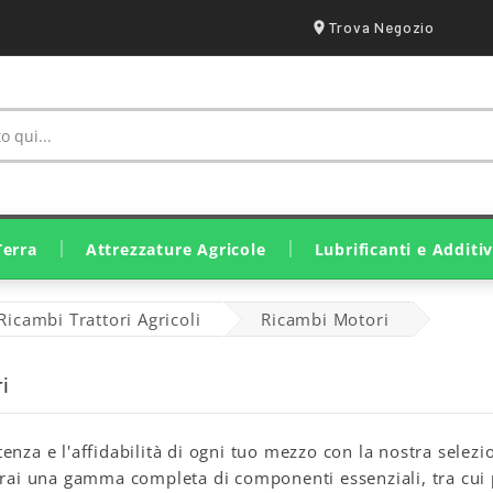
Trova Negozio
Terra
Attrezzature Agricole
Lubrificanti e Additiv
Irrorazione E Trattamento
Ricambi Lavorazione Suolo
Ricambi Raccolta E Fienagione
Attrezzatura Stalle E Fattorie
Ricambi Raccolta Olive
Motozappa E Motocoltivatori
Motocariole E Mini Pale
Lubrificanti Eurolube
Lubrificanti John Deere
Lubrificanti Originali SDF
Grassi E Lubrificanti Solidi
Ricambi Trattori Agricoli
Ricambi Motori
i
enza e l'affidabilità di ogni tuo mezzo con la nostra selezi
erai una gamma completa di componenti essenziali, tra cui