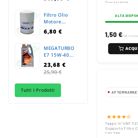
Trasparente
Filtro Olio
ALTA DISPON
Motore...
6,80 €
1,50 €
IVA inclu
MEGATURBO
ACQU
E7 15W-40...
23,68 €
Prezzo
25,90 €
normale
Tutti I Prodotti
AFTERMARKE
Tappo ½” UNF
Supporto Filtro
Carburante C
star
star
star
star
star_border
Tappo ½” UNF 112
Supporto Filtro 
CAV 296