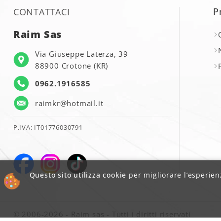
P
CONTATTACI
Raim Sas
Via Giuseppe Laterza, 39
88900 Crotone (KR)
0962.1916585
raimkr@hotmail.it
P.IVA: IT01776030791
Questo sito utilizza cookie
per migliorare l’esperienz
© 2006-2026 - Raim sas - Tutti i diritti riservati