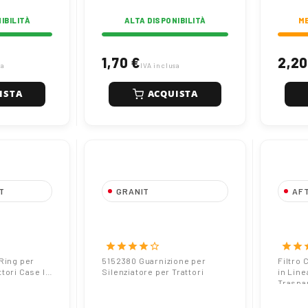
IBILITÀ
ALTA DISPONIBILITÀ
ME
1,70 €
2,20
sa
IVA inclusa
ISTA
ACQUISTA
T
GRANIT
AF
 O-Ring
5152380 Guarnizione per
Filtro
qua
Silenziatore per Trattori
Univer
IH e New
Plast
star
star
star
star
star_border
star
star
s
Ring per
5152380 Guarnizione per
Filtro
tori Case IH
Silenziatore per Trattori
in Line
Traspa