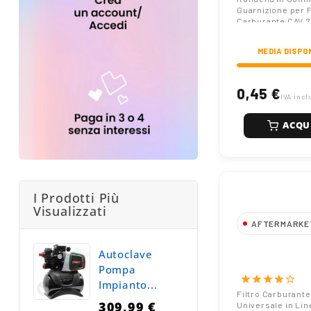
Guarnizione per F
Carburante CAV 
MEDIA DISPO
0,45 €
IVA incl
ACQU
I Prodotti Più
Visualizzati
AFTERMARKE
Filtro Carbura
Autoclave
Universale in L
Pompa
Plastica Trasp
star
star
star
star
star_border
Impianto...
Filtro Carburante
309,99 €
Universale in Lin