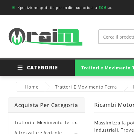
Spedizione gratuita per ordini superiori a
30€
i.e.
CATEGORIE
Trattori e Movimento 
Ricambi Trattori Agricoli
Ricambi Originali Trattori
Ricambi Movimento Terra
Cuscinetti E Supporti
Giunti Cardanici Agricoli
Home
Trattori E Movimento Terra
Ricambi Motor
Acquista Per Categoria
Trattori e Movimento Terra
Massimizza la pot

Industriali
. Trov
Attrezzature Agricole
