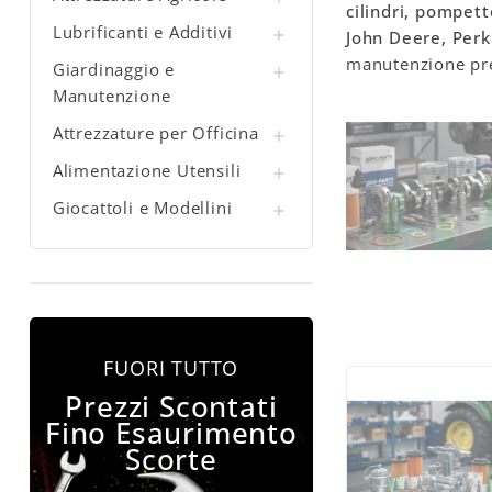
cilindri, pompet
Lubrificanti e Additivi

John Deere, Perk
manutenzione pre
Giardinaggio e

Manutenzione
Attrezzature per Officina

Alimentazione Utensili

Giocattoli e Modellini

FUORI TUTTO
Prezzi Scontati
Fino Esaurimento
Scorte