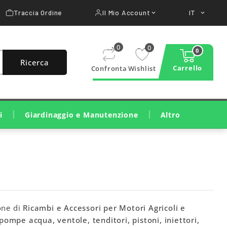
Traccia Ordine
Il Mio Account
IT


0
0
0
Ricerca
Carrello
Confronta
Wishlist
i
Giardinaggio e Manutenzione
Altro
Taglio E Cura Del Prato
Taglio Legna E Potatura
Pulizia, Irrigazione, Trattamenti
Macchine Da Costruzione
Attrezzature Per Officina
one di
Ricambi e Accessori per Motori Agricoli e
pompe acqua, ventole, tenditori, pistoni, iniettori,