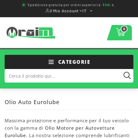
Spedizione gratuita per ordini superiori a
30€
i.e.
Il Mio Account
IT
0
CATEGORIE
Olio Auto Eurolube
Massima protezione e performance per il tuo veicolo
con la gamma di
Olio Motore per Autovetture
Eurolube
. La nostra selezione comprende lubrificanti