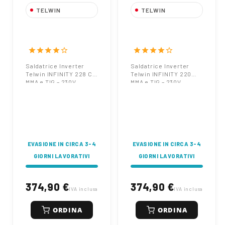
TELWIN
TELWIN
Saldatrice Inverter
Saldatrice Inverter
Telwin INFINITY
Telwin INFINITY
228 CE MMA e TIG
220 MMA e TIG –
star
star
star
star
star_border
star
star
star
star
star_border
– 230V
230V
Saldatrice Inverter
Saldatrice Inverter
Telwin INFINITY 228 CE
Telwin INFINITY 220
MMA e TIG – 230V
MMA e TIG – 230V
EVASIONE IN CIRCA 3-4
EVASIONE IN CIRCA 3-4
GIORNI LAVORATIVI
GIORNI LAVORATIVI
374,90 €
374,90 €
IVA inclusa
IVA inclusa
ORDINA
ORDINA