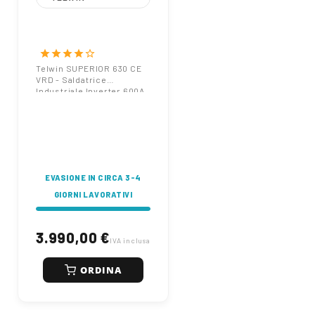
Telwin SUPERIOR
630 CE VRD -
Saldatrice Industriale
star
star
star
star
star_border
Inverter 600A
Telwin SUPERIOR 630 CE
VRD - Saldatrice
(MMA/TIG)
Industriale Inverter 600A
(MMA/TIG)
EVASIONE IN CIRCA 3-4
GIORNI LAVORATIVI
3.990,00 €
IVA inclusa
ORDINA