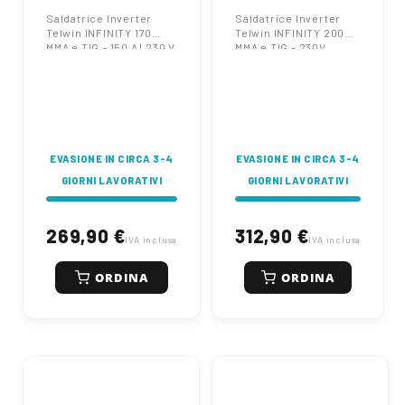
150 A | 230 V
230V
Saldatrice Inverter
Saldatrice Inverter
Telwin INFINITY 170
Telwin INFINITY 200
MMA e TIG – 150 A | 230 V
MMA e TIG – 230V
EVASIONE IN CIRCA 3-4
EVASIONE IN CIRCA 3-4
GIORNI LAVORATIVI
GIORNI LAVORATIVI
269,90 €
312,90 €
IVA inclusa
IVA inclusa
ORDINA
ORDINA