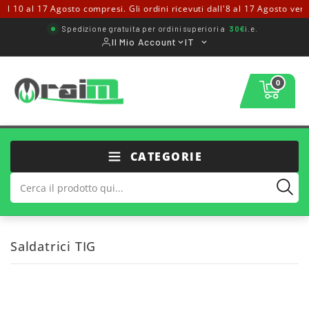
 10 al 17 Agosto compresi. Gli ordini ricevuti dall'8 al 17 Agosto verran
Spedizione gratuita per ordini superiori a
30€
i.e.
Il Mio Account
IT
0
CATEGORIE
Saldatrici TIG