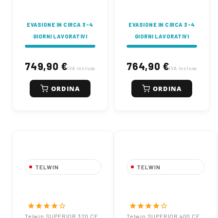
EVASIONE IN CIRCA 3-4
EVASIONE IN CIRCA 3-4
GIORNI LAVORATIVI
GIORNI LAVORATIVI
749,90 €
764,90 €
IVA inclusa
IVA inclusa
ORDINA
ORDINA
TELWIN
TELWIN
Telwin SUPERIOR
Telwin SUPERIOR
320 CE VRD -
400 CE VRD -
Saldatrice Industriale
Saldatrice
star
star
star
star
star_border
star
star
star
star
star_border
Inverter 270A
Multiprocesso
Telwin SUPERIOR 320 CE
Telwin SUPERIOR 400 CE