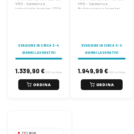
VRD - Saldatrice
VRD - Saldatrice
(MMA/TIG)
Inverter 400A
Industriale Inverter 270A
Multiprocesso Inverter
(MMA/TIG)
400A
EVASIONE IN CIRCA 3-4
EVASIONE IN CIRCA 3-4
GIORNI LAVORATIVI
GIORNI LAVORATIVI
1.339,90 €
1.949,99 €
IVA inclusa
IVA inclusa
ORDINA
ORDINA
TELWIN