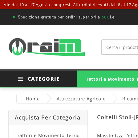
 dal 10 al 17 Agosto compresi. Gli ordini ricevuti dall'8 al 17 Agosto
Spedizione gratuita per ordini superiori a
30€
i.e.
CATEGORIE
Trattori e Movimento 
Ricambi Trattori Agricoli
Ricambi Originali Trattori
Ricambi Movimento Terra
Cuscinetti E Supporti
Giunti Cardanici Agricoli
Home
Attrezzature Agricole
Ricamb
Coltelli Stoll-J
Acquista Per Categoria
Trattori e Movimento Terra
Massimizza l'effic
