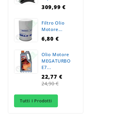
309,99 €
Filtro Olio
Motore...
6,80 €
Olio Motore
MEGATURBO
E7...
22,77 €
Prezzo
24,90 €
normale
Tutti I Prodotti