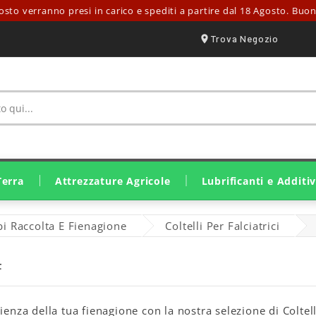
 verranno presi in carico e spediti a partire dal 18 Agosto. Buone fer
Trova Negozio
Terra
Attrezzature Agricole
Lubrificanti e Additiv
Irrorazione E Trattamento
Ricambi Lavorazione Suolo
Ricambi Raccolta E Fienagione
Attrezzatura Stalle E Fattorie
Ricambi Raccolta Olive
Motozappa E Motocoltivatori
Motocariole E Mini Pale
Lubrificanti Eurolube
Lubrificanti John Deere
Lubrificanti Originali SDF
Grassi E Lubrificanti Solidi
i Raccolta E Fienagione
Coltelli Per Falciatrici
F
ienza della tua fienagione con la nostra selezione di Coltelli