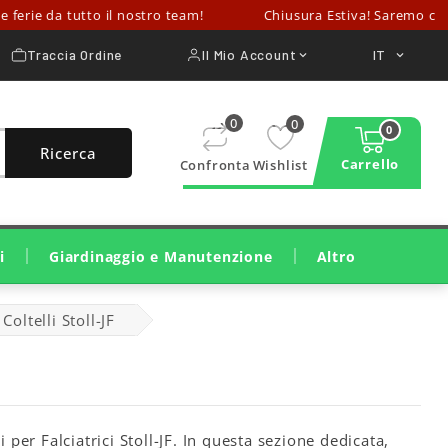
ie da tutto il nostro team!
Chiusura Estiva! Saremo chiusi pe
Traccia Ordine
Il Mio Account
IT


0
0
0
Ricerca
Carrello
Confronta
Wishlist
i
Giardinaggio e Manutenzione
Altro
Taglio E Cura Del Prato
Taglio Legna E Potatura
Pulizia, Irrigazione, Trattamenti
Macchine Da Costruzione
Attrezzature Per Officina
Coltelli Stoll-JF
 per Falciatrici Stoll-JF. In questa sezione dedicata,