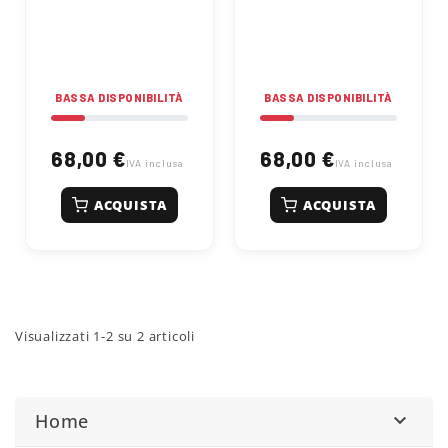
temprato di alta
temprato di alta
qualità, foro 21mm,
qualità, foro 21mm,
Forma 10. Confezione
Forma 10. Confezione
risparmio da 25 pezzi.
risparmio da 25 pezzi.
BASSA DISPONIBILITÀ
BASSA DISPONIBILITÀ
68,00 €
68,00 €
IVA inclusa
IVA inclusa
ACQUISTA
ACQUISTA
Visualizzati 1-2 su 2 articoli
Home
