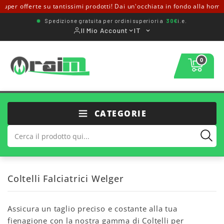
uper offerte su tantissimi prodotti! Dai un'occhiata in fondo alla home
Spedizione gratuita per ordini superiori a
30€
i.e.
Il Mio Account
IT
0
CATEGORIE
Coltelli Falciatrici Welger
Assicura un taglio preciso e costante alla tua
fienagione con la nostra gamma di Coltelli per