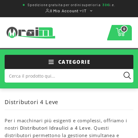
Spedizione gratuita per ordini superiori a
30€
i.e.
Il Mio Account
IT
0
CATEGORIE
Distributori 4 Leve
Per i macchinari più esigenti e complessi, offriamo i
nostri
Distributori Idraulici a 4 Leve
. Questi
distributori permettono la gestione simultanea e