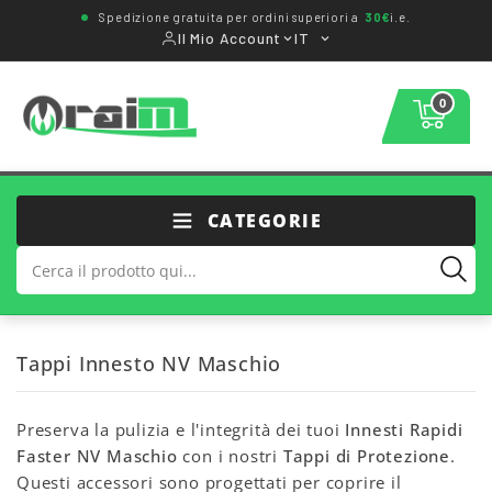
Spedizione gratuita per ordini superiori a
30€
i.e.
Il Mio Account
IT
0
CATEGORIE
Tappi Innesto NV Maschio
Preserva la pulizia e l'integrità dei tuoi
Innesti Rapidi
Faster NV Maschio
con i nostri
Tappi di Protezione
.
Questi accessori sono progettati per coprire il