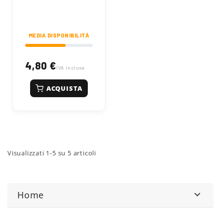
Larghezza nominale
DN 25. Codice
86001504.
MEDIA DISPONIBILITÀ
4,80 €
IVA inclusa
ACQUISTA
Visualizzati 1-5 su 5 articoli
Home
