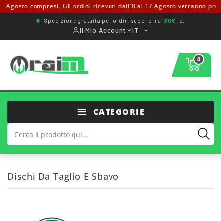
 Agosto compresi. Gli ordini ricevuti dall'8 al 17 Agosto verranno presi 
Spedizione gratuita per ordini superiori a
30€
i.e.
Il Mio Account
IT
0
CATEGORIE
Dischi Da Taglio E Sbavo