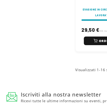
mm, larghezza 11
appartenente alla
EVASIONE IN CIRC
disponibile da m
rinomati come FA
LAVORAT
Bearings, Timken,
opzioni aftermar
marchio.
29,50 €
IVA in
ORD
Visualizzati 1-16 
Iscriviti alla nostra newsletter
Ricevi tutte le ultime informazioni su eventi, p