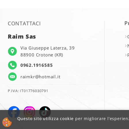
P
CONTATTACI
Raim Sas
Via Giuseppe Laterza, 39
88900 Crotone (KR)
0962.1916585
raimkr@hotmail.it
P.IVA: IT01776030791
Questo sito utilizza cookie
per migliorare l’esperienz