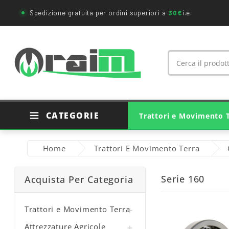
Spedizione gratuita per ordini superiori a
30€
i.e.
CATEGORIE
Trattori e Movimento 
Ricambi Trattori Agricoli
Ricambi Originali Trattori
Ricambi Movimento Terra
Cuscinetti E Supporti
Giunti Cardanici Agricoli
Home
Trattori E Movimento Terra
Serie 160
Acquista Per Categoria
Trattori e Movimento Terra

Attrezzature Agricole
