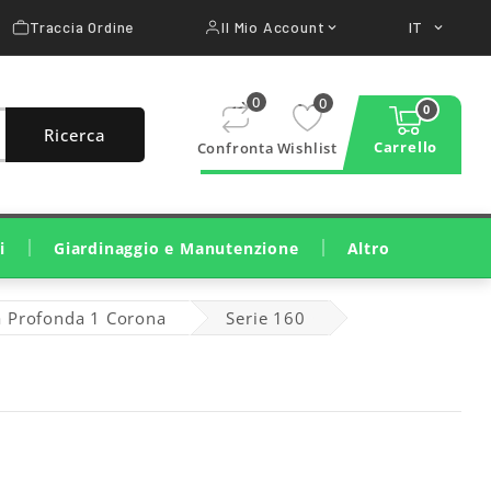
Traccia Ordine
Il Mio Account
IT


0
0
0
Ricerca
Carrello
Confronta
Wishlist
i
Giardinaggio e Manutenzione
Altro
Taglio E Cura Del Prato
Taglio Legna E Potatura
Pulizia, Irrigazione, Trattamenti
Macchine Da Costruzione
Attrezzature Per Officina
a Profonda 1 Corona
Serie 160