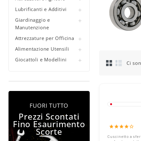
Lubrificanti e Additivi

Giardinaggio e

Manutenzione
Attrezzature per Officina

Alimentazione Utensili

Giocattoli e Modellini

Ci son
FUORI TUTTO
16002 Cuscine
Prezzi Scontati
Sfere - Misur
Fino Esaurimento
mm - Serie 16
star
star
star
star
star_border
Scorte
Cuscinetto a sfer