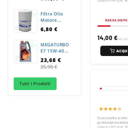
interno 70 mm, Ø
mm, larghezza 13
appartenente alla
Filtro Olio
disponibile dai m
Motore...
FAG, Craft Beari
BASSA DISPO
oltre a opzioni a
6,80 €
senza marchio.
14,00 €
IVA in
MEGATURBO
E7 15W-40...
ACQU
23,68 €
Prezzo
25,90 €
normale
Tutti I Prodotti
16012 Cuscine
Sfere - Misur
mm - Serie 16
star
star
star
star
star_border
Cuscinetto a sfer
profonda modello
interno 60 mm, Ø