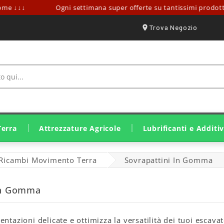
me ↓↓↓
Ogni settimana super offerte su tantissimi prodotti!
Trova Negozio
Terra
Attrezzature Agricole
Lubrificanti e Additiv
Irrorazione E Trattamento
Ricambi Lavorazione Suolo
Ricambi Raccolta E Fienagione
Attrezzatura Stalle E Fattorie
Ricambi Raccolta Olive
Motozappa E Motocoltivatori
Motocariole E Mini Pale
Lubrificanti Eurolube
Lubrificanti John Deere
Lubrificanti Originali SDF
Grassi E Lubrificanti Solidi
Ricambi Movimento Terra
Sovrapattini In Gomma
In Gomma
ntazioni delicate e ottimizza la versatilità dei tuoi escavat