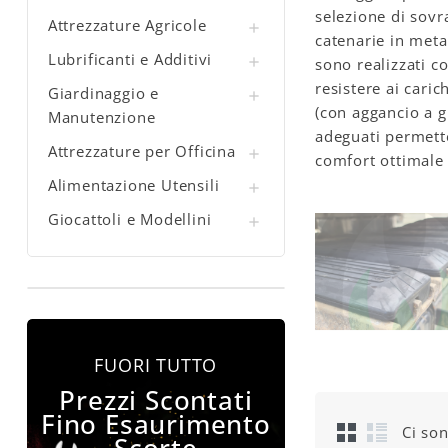
selezione di sovr
Attrezzature Agricole

catenarie in meta
Lubrificanti e Additivi

sono realizzati c
resistere ai cari
Giardinaggio e

(con aggancio a g
Manutenzione
adeguati permette
Attrezzature per Officina

comfort ottimale 
Alimentazione Utensili

Giocattoli e Modellini

FUORI TUTTO
Prezzi Scontati
Fino Esaurimento
Ci son