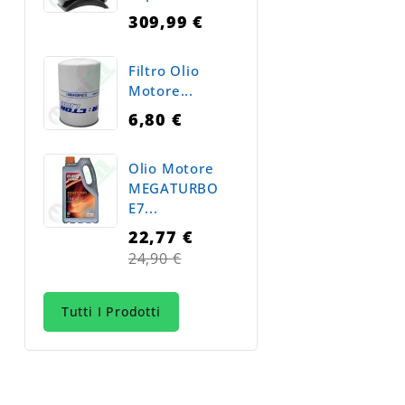
309,99 €
Filtro Olio
Motore...
6,80 €
Olio Motore
MEGATURBO
E7...
22,77 €
Prezzo
24,90 €
normale
Tutti I Prodotti