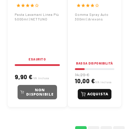
5kg Nettuno con
Arexons
star
star
star
star
star_border
star
star
star
star
star_border
microgranuli
Pasta Lavamani Linea Più
Gomma Spray Auto
5000ml | NETTUNO
300ml | Arexons
ESAURITO
BASSA DISPONIBILITÀ
14,29 €
9,90 €
IVA inclusa
10,00 €
IVA inclusa
NON
ACQUISTA
DISPONIBILE