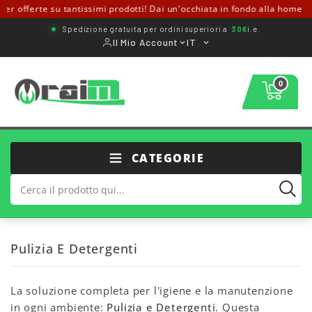
r offerte su tantissimi prodotti! Dai un'occhiata in fondo alla home ↓↓
Spedizione gratuita per ordini superiori a
30€
i.e.
Il Mio Account
IT
0
CATEGORIE
Pulizia E Detergenti
La soluzione completa per l'igiene e la manutenzione
in ogni ambiente:
Pulizia e Detergenti
. Questa