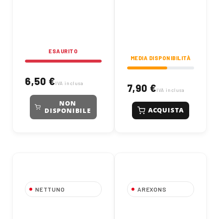
ESAURITO
MEDIA DISPONIBILITÀ
6,50 €
IVA inclusa
7,90 €
IVA inclusa
NON
ACQUISTA
DISPONIBILE
NETTUNO
AREXONS
00003 Pasta
Gomma Spray
Lavamani Linea Più
Auto 300ml |