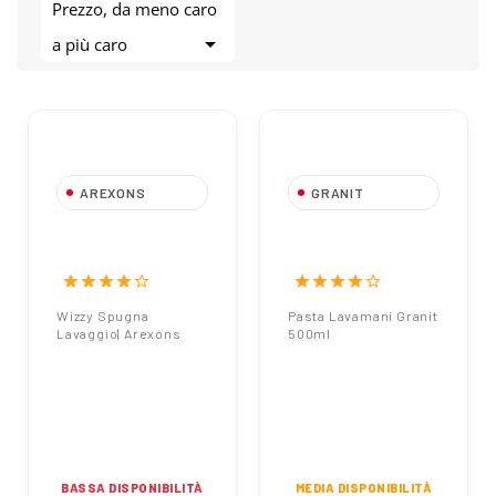
Prezzo, da meno caro

a più caro
AREXONS
GRANIT
Wizzy Spugna
320320039 Pasta
Lavaggio| Arexons
Lavamani Granit
500ml
star
star
star
star
star_border
star
star
star
star
star_border
Wizzy Spugna
Pasta Lavamani Granit
Lavaggio| Arexons
500ml
BASSA DISPONIBILITÀ
MEDIA DISPONIBILITÀ