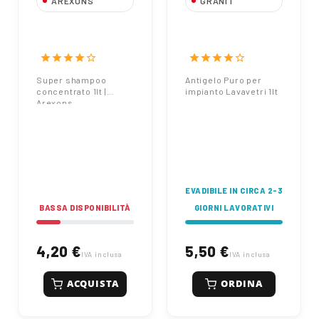
AREXONS
GRANIT
Super shampoo
Antigelo Puro per
concentrato l 1 |
impianto Lavavetri
Arexons
1lt
star
star
star
star
star_border
star
star
star
star
star_border
Super shampoo
Antigelo Puro per
concentrato 1lt |
impianto Lavavetri 1lt
Arexons
EVADIBILE IN CIRCA 2-3
BASSA DISPONIBILITÀ
GIORNI LAVORATIVI
4,20 €
5,50 €
IVA inclusa
IVA inclusa
ACQUISTA
ORDINA