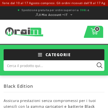
ferie dal 10 al 17 Agosto compresi. Gli ordini ricevuti dall'8 al 17 Agos
Spedizione gratuita per ordini superiori a
30€
i.e.
Il Mio Account
IT
0
CATEGORIE
Black Edition
Assicura prestazioni senza compromessi per i tuoi
utensili con la gamma
caricatori e batterie Black