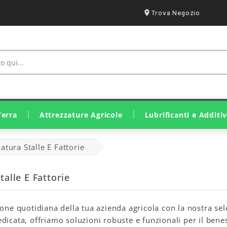
Trova Negozio
Terra
Attrezzature Agricole
Lubrificanti e Additiv
Irrorazione E Trattamento
Ricambi Lavorazione Suolo
Ricambi Raccolta E Fienagione
Attrezzatura Stalle E Fattorie
Ricambi Raccolta Olive
Motozappa E Motocoltivatori
Motocariole E Mini Pale
Lubrificanti Eurolube
Lubrificanti John Deere
Lubrificanti Originali SDF
Grassi E Lubrificanti Solidi
atura Stalle E Fattorie
talle E Fattorie
ione quotidiana della tua azienda agricola con la nostra sele
dicata, offriamo soluzioni robuste e funzionali per il beness