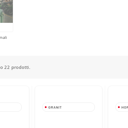
mali
o 22 prodotti.
GRANIT
HO
Secchio
Tettarella per Vitelli
Valvo
telli
Bianca GRANIT
Allatt