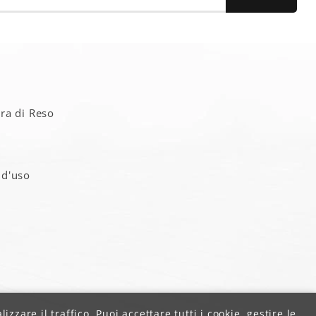
a
ra di Reso
 d'uso
zzare il traffico. Puoi accettare tutti i cookie, gestire le