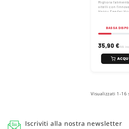
Valvola Secch
Migliora l'aliment
vitelli con l'innov
Happy Feeder Ho
56434761. Fissag
alla valvola del s
Scopri di più su 
BASSA DISPO
35,90 €
IVA in
ACQU
Visualizzati 1-16 
Iscriviti alla nostra newsletter