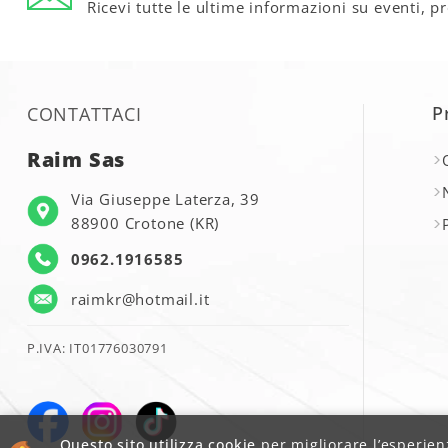
Ricevi tutte le ultime informazioni su eventi, p
P
CONTATTACI
Raim Sas
Via Giuseppe Laterza, 39
88900 Crotone (KR)
0962.1916585
raimkr@hotmail.it
P.IVA: IT01776030791
Questo sito utilizza cookie
per migliorare l’esperienz