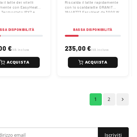
stato Regolabile e
W con Termostato
 il latte dei vitelli
Riscalda il latte rapidamente
mente con EasyHeat
con lo scaldalatte GRANIT
natura Singola
Regolabile
 Termostato IPX7 e
18448773 EasyHeat da 3000 W.
 facile in alluminio
Protezione IPX7 e
cquista attrezzatura
impugnatura ergonomica per
sionale su Raim.
uso professionale. Scopri di
SSA DISPONIBILITÀ
BASSA DISPONIBILITÀ
più su Raim.
00 €
235,00 €
IVA inclusa
IVA inclusa
ACQUISTA
ACQUISTA
1
2
