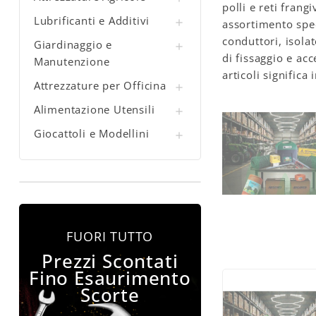
polli e reti frang
Lubrificanti e Additivi

assortimento speci
conduttori, isola
Giardinaggio e

di fissaggio e acc
Manutenzione
articoli significa
Attrezzature per Officina

Alimentazione Utensili

Giocattoli e Modellini

FUORI TUTTO
Prezzi Scontati
Fino Esaurimento
Scorte