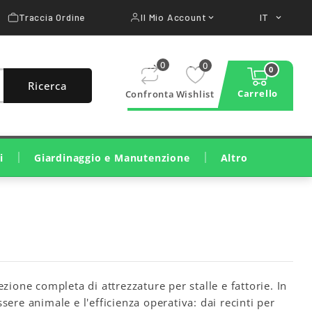
Traccia Ordine
Il Mio Account
IT


0
0
0
Ricerca
Carrello
Confronta
Wishlist
i
Giardinaggio e Manutenzione
Altro
Taglio E Cura Del Prato
Taglio Legna E Potatura
Pulizia, Irrigazione, Trattamenti
Macchine Da Costruzione
Attrezzature Per Officina
zione completa di attrezzature per stalle e fattorie. In
ere animale e l'efficienza operativa: dai recinti per