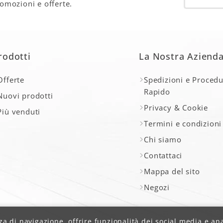
romozioni e offerte.
rodotti
La Nostra Aziend
Offerte
Spedizioni e Procedu
Rapido
Nuovi prodotti
Privacy & Cookie
Più venduti
Termini e condizioni
Chi siamo
Contattaci
Mappa del sito
Negozi
a di navigazione, offrire funzionalità dei social media e anali