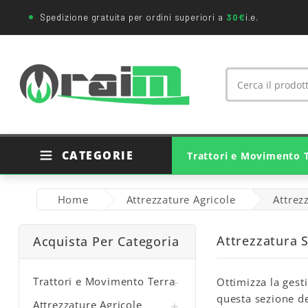
Spedizione gratuita per ordini superiori a
30€
i.e.
CATEGORIE
Trattori e Movimento 
Ricambi Trattori Agricoli
Ricambi Originali Trattori
Ricambi Movimento Terra
Cuscinetti E Supporti
Giunti Cardanici Agricoli
Home
Attrezzature Agricole
Attrezz
Attrezzatura S
Acquista Per Categoria
Trattori e Movimento Terra
Ottimizza la gest

questa sezione de
Attrezzature Agricole
