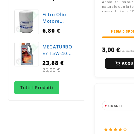
senza Valvol
Assicura una suz
naturale con la te
rossa Horizont 1
Filtro Olio
Modello con intag
Motore...
mm senza valvola
allattamento. Sco
6,80 €
Raim.
MEDIA DISPO
MEGATURBO
3,00 €
IVA incl
E7 15W-40...
23,68 €
ACQU
Prezzo
25,90 €
normale
Tutti I Prodotti
GRANIT
Frusta per All
Vitelli GRANI
in Acciaio Inox
star
star
star
star
star_border