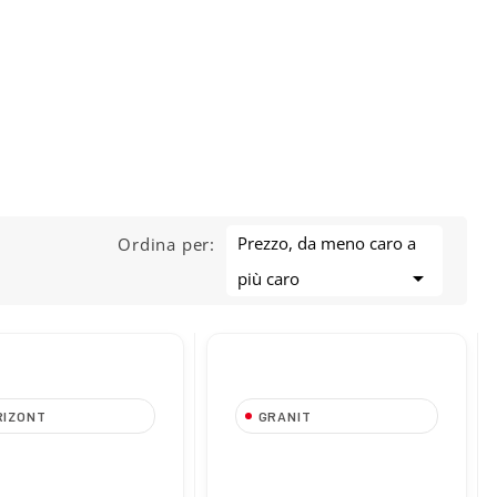
Prezzo, da meno caro a
Ordina per:

più caro
RIZONT
GRANIT
la per Secchio
Supporto per Secchio
amento Vitelli
Allattamento Vitelli