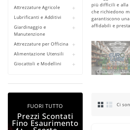
più difficili e al
Attrezzature Agricole

che richiedono mi
Lubrificanti e Additivi

garantiscono una
affidabili e prest
Giardinaggio e

Manutenzione
Attrezzature per Officina

Alimentazione Utensili

Giocattoli e Modellini

Ci son
FUORI TUTTO
Prezzi Scontati
Fino Esaurimento