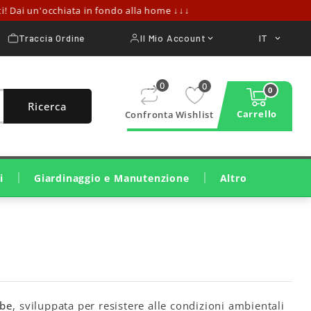
 Dai un'occhiata in fondo alla home ↓↓↓
Traccia Ordine
Il Mio Account
IT


0
0
0
Ricerca
Carrello
Confronta
Wishlist
i
Giardinaggio e Manutenzione
Altro
Taglio E Cura Del Prato
Taglio Legna E Potatura
Pulizia, Irrigazione, Trattamenti
Macchine Da Costruzione
Attrezzature Per Officina
ube
, sviluppata per resistere alle condizioni ambientali