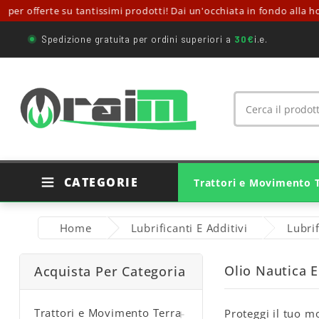
er offerte su tantissimi prodotti! Dai un'occhiata in fondo alla ho
Spedizione gratuita per ordini superiori a
30€
i.e.
CATEGORIE
Trattori e Movimento 
Ricambi Trattori Agricoli
Ricambi Originali Trattori
Ricambi Movimento Terra
Cuscinetti E Supporti
Giunti Cardanici Agricoli
Home
Lubrificanti E Additivi
Lubri
Olio Nautica 
Acquista Per Categoria
Trattori e Movimento Terra
Proteggi il tuo m
