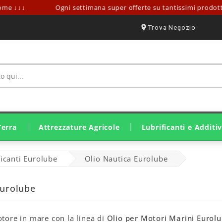
me ↓↓↓
Ogni settimana super offerte su tantissimi prodotti!
Trova Negozio
Terra
Attrezzature Agricole
Lubrificanti e Additiv
Irrorazione E Trattamento
Ricambi Lavorazione Suolo
Ricambi Raccolta E Fienagione
Attrezzatura Stalle E Fattorie
Ricambi Raccolta Olive
Motozappa E Motocoltivatori
Motocariole E Mini Pale
Lubrificanti Eurolube
Lubrificanti John Deere
Lubrificanti Originali SDF
Grassi E Lubrificanti Solidi
ficanti Eurolube
Olio Nautica Eurolube
Eurolube
otore in mare con la linea di
Olio per Motori Marini Eurol