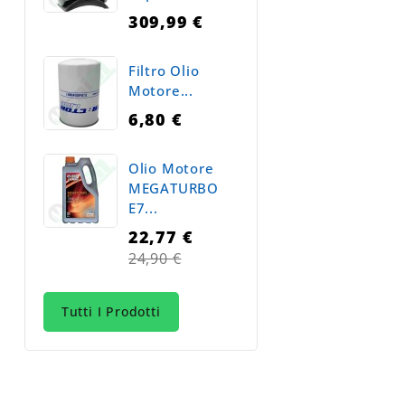
309,99 €
Filtro Olio
Motore...
6,80 €
Olio Motore
MEGATURBO
E7...
22,77 €
Prezzo
24,90 €
normale
Tutti I Prodotti