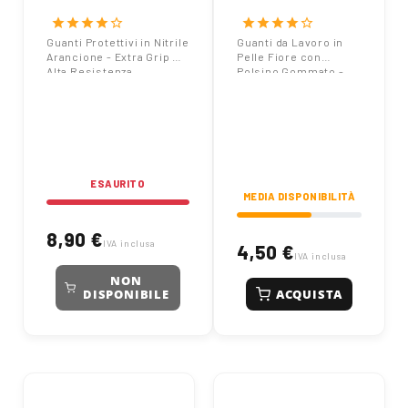
Extra Grip e Alta
Polsino Gommato
star
star
star
star
star_border
star
star
star
star
star_border
Resistenza
- Taglia XL / 10
Guanti Protettivi in Nitrile
Guanti da Lavoro in
Arancione - Extra Grip e
Pelle Fiore con
Alta Resistenza
Polsino Gommato -
Taglia XL / 10
ESAURITO
MEDIA DISPONIBILITÀ
8,90 €
IVA inclusa
4,50 €
IVA inclusa
NON
ACQUISTA
DISPONIBILE