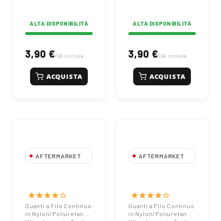
ALTA DISPONIBILITÀ
ALTA DISPONIBILITÀ
3,90 €
3,90 €
IVA inclusa
IVA inclusa
ACQUISTA
ACQUISTA
AFTERMARKET
AFTERMARKET
Guanti a Filo
Guanti a Filo
Continuo in
Continuo in
Nylon/Poliuretano
Nylon/Poliuretano
star
star
star
star
star_border
star
star
star
star
star_border
Ultra-leggeri -
Ultra-leggeri -
Guanti a Filo Continuo
Guanti a Filo Continuo
in Nylon/Poliuretano
in Nylon/Poliuretano
Taglia XL / 10
Taglia L / 9