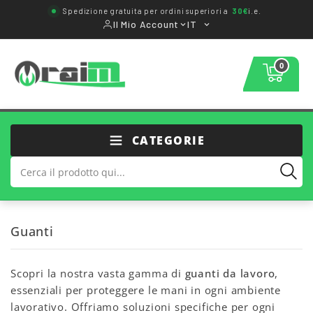
Spedizione gratuita per ordini superiori a
30€
i.e.
Il Mio Account
IT
0
CATEGORIE
Guanti
Scopri la nostra vasta gamma di
guanti da lavoro
,
essenziali per proteggere le mani in ogni ambiente
lavorativo. Offriamo soluzioni specifiche per ogni