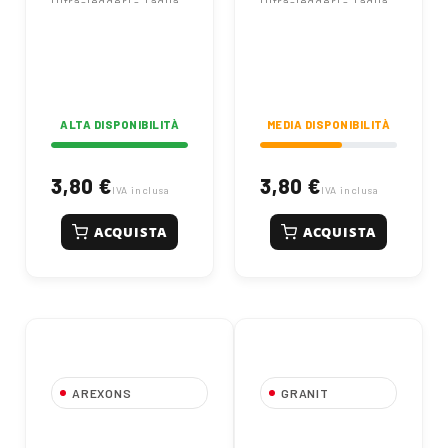
Ultra-leggeri - Taglia
Ultra-leggeri - Taglia
XL / 10
L / 9
ALTA DISPONIBILITÀ
MEDIA DISPONIBILITÀ
3,80 €
3,80 €
IVA inclusa
IVA inclusa
ACQUISTA
ACQUISTA
AREXONS
GRANIT
Guanti Protettivi in
Guanti da Lavoro
Nitrile Arancione -
in Pelle Fiore con