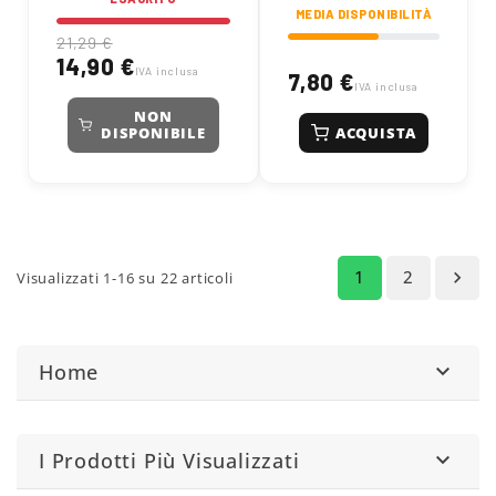
MEDIA DISPONIBILITÀ
21,29 €
14,90 €
IVA inclusa
7,80 €
IVA inclusa
NON
ACQUISTA
DISPONIBILE
1
2

Visualizzati 1-16 su 22 articoli
Home

I Prodotti Più Visualizzati
