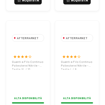
ACQUISTA
ACQUISTA
AFTERMARKET
AFTERMARKET
Guanti a Filo
Guanti a Filo
Continuo
Continuo
Poliestere/Nitrile -
Poliestere/Nitrile -
star
star
star
star
star_border
star
star
star
star
star_border
Taglia XL / 10
Taglia L / 9
Guanti a Filo Continuo
Guanti a Filo Continuo
Poliestere/Nitrile -
Poliestere/Nitrile -
Taglia XL / 10
Taglia L / 9
ALTA DISPONIBILITÀ
ALTA DISPONIBILITÀ