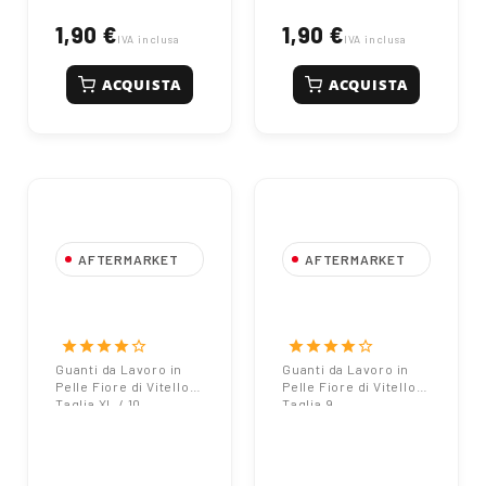
1,90 €
1,90 €
IVA inclusa
IVA inclusa
ACQUISTA
ACQUISTA
AFTERMARKET
AFTERMARKET
Guanti da Lavoro
Guanti da Lavoro
in Pelle Fiore di
in Pelle Fiore di
Vitello - Taglia XL /
Vitello - Taglia 9
star
star
star
star
star_border
star
star
star
star
star_border
10
Guanti da Lavoro in
Guanti da Lavoro in
Pelle Fiore di Vitello -
Pelle Fiore di Vitello -
Taglia XL / 10
Taglia 9