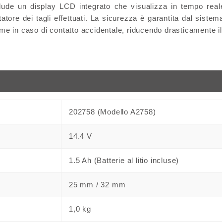
clude un
display LCD integrato
che visualizza in tempo reale
tatore dei tagli effettuati. La sicurezza è garantita dal siste
 in caso di contatto accidentale, riducendo drasticamente il r
202758 (Modello A2758)
14.4 V
1.5 Ah (Batterie al litio incluse)
25 mm / 32 mm
1,0 kg