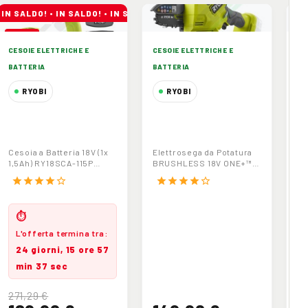
-30%
CESOIE ELETTRICHE E
CESOIE ELETTRICHE E
CE
BATTERIA
BATTERIA
BA
RYOBI
RYOBI
Cesoia a Batteria
Elettrosega da
P
18V (1x 1,5Ah)
Potatura
T
RY18SCA-115P
BRUSHLESS 18V
R
Cesoia a Batteria 18V (1x
Elettrosega da Potatura
Po
Ryobi
ONE+™ (10 cm)
O
1,5Ah) RY18SCA-115P
BRUSHLESS 18V ONE+™
RE
RY18PSX10A-0
R
Ryobi
(10 cm) RY18PSX10A-0
(2
star
star
star
star
star_border
star
star
star
star
star_border
st
Ryobi
Ry
Ryobi
R
⏱
L'offerta termina tra:
24 giorni, 15 ore 57
min 36 sec
271,29 €
2