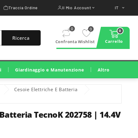
Traccia Ordine
Il Mio Account
IT


0
0
0
Ricerca
Carrello
Confronta
Wishlist
i
Giardinaggio e Manutenzione
Altro
Taglio E Cura Del Prato
Taglio Legna E Potatura
Pulizia, Irrigazione, Trattamenti
Macchine Da Costruzione
Attrezzature Per Officina
Cesoie Elettriche E Batteria
Batteria TecnoK 202758 | 14.4V