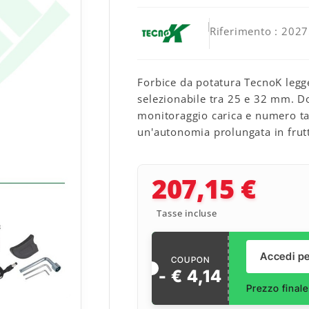
Riferimento
: 202
Forbice da potatura TecnoK legge
selezionabile tra 25 e 32 mm. Do
monitoraggio carica e numero tagl
un'autonomia prolungata in frutte
207,15 €
Tasse incluse
Accedi pe
COUPON
- €
4
,
14

Prezzo final