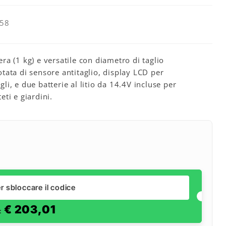
758
ra (1 kg) e versatile con diametro di taglio
tata di sensore antitaglio, display LCD per
i, e due batterie al litio da 14.4V incluse per
ti e giardini.
r sbloccare il codice
€
203,01
e: