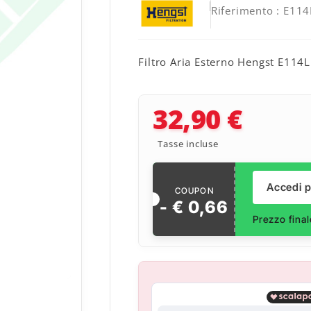
Riferimento
: E114
Filtro Aria Esterno Hengst E11
32,90 €
Tasse incluse
Accedi p
COUPON
- €
0
,
66
Prezzo fina
