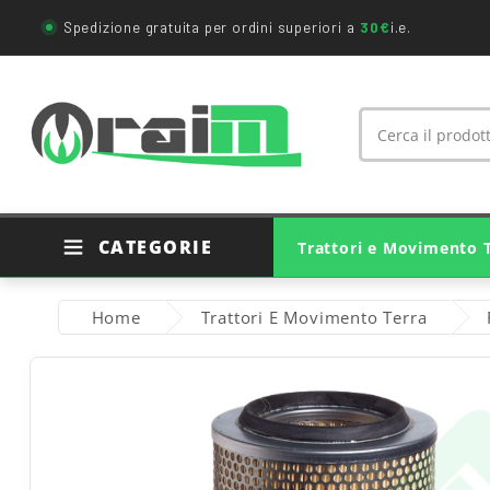
Spedizione gratuita per ordini superiori a
30€
i.e.
CATEGORIE
Trattori e Movimento 
Ricambi Trattori Agricoli
Ricambi Originali Trattori
Ricambi Movimento Terra
Cuscinetti E Supporti
Giunti Cardanici Agricoli
Home
Trattori E Movimento Terra