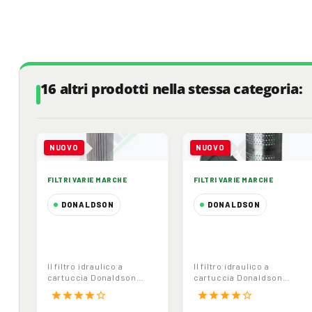
16 altri prodotti nella stessa categoria:
NUOVO
NUOVO
FILTRI VARIE MARCHE
FILTRI VARIE MARCHE
DONALDSON
DONALDSON
Filtro Idraulico
Filtro Idraulico
Cartuccia 14
Cartuccia
Micron Donaldson
Sintetico 9 Micron
Il filtro idraulico a
Il filtro idraulico a
P958404 John
Donaldson
cartuccia Donaldson
cartuccia Donaldson
Deere
P164166
P958404 offre una
P164166 in materiale
star
star
star
star
star_border
star
star
star
star
star_border
protezione superiore....
sintetico offre una...