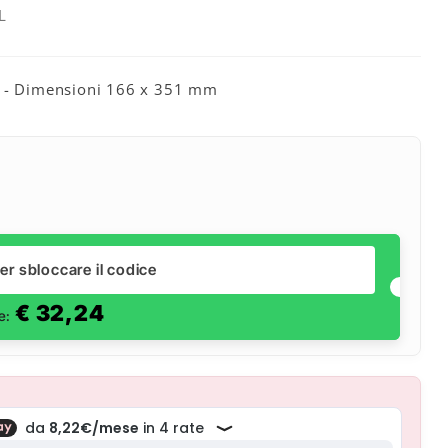
L
4L - Dimensioni 166 x 351 mm
er sbloccare il codice
€
32,24
le: