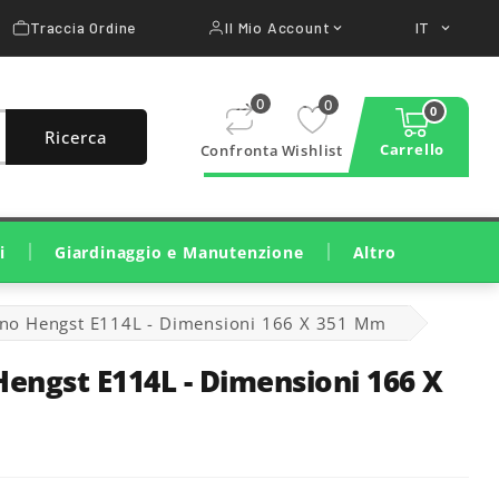
Traccia Ordine
Il Mio Account
IT


0
0
0
Ricerca
Carrello
Confronta
Wishlist
i
Giardinaggio e Manutenzione
Altro
Taglio E Cura Del Prato
Taglio Legna E Potatura
Pulizia, Irrigazione, Trattamenti
Macchine Da Costruzione
Attrezzature Per Officina
terno Hengst E114L - Dimensioni 166 X 351 Mm
 Hengst E114L - Dimensioni 166 X