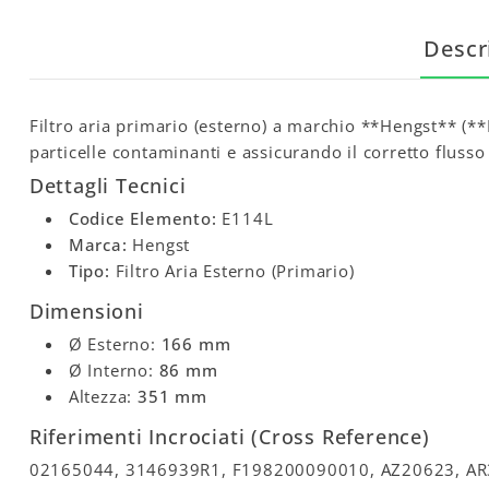
Descr
Filtro aria primario (esterno) a marchio **Hengst** (**
particelle contaminanti e assicurando il corretto flusso 
Dettagli Tecnici
Codice Elemento:
E114L
Marca:
Hengst
Tipo:
Filtro Aria Esterno (Primario)
Dimensioni
Ø Esterno:
166 mm
Ø Interno:
86 mm
Altezza:
351 mm
Riferimenti Incrociati (Cross Reference)
02165044, 3146939R1, F198200090010, AZ20623, AR