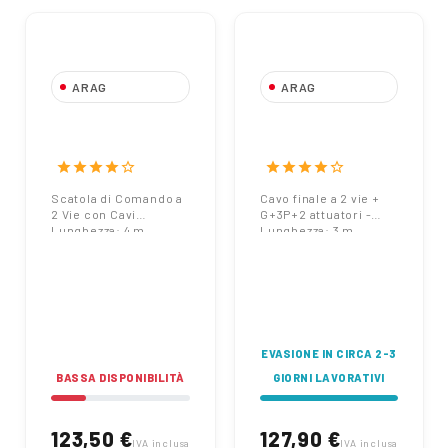
ARAG
ARAG
Scatola di
Cavo finale a 2 vie
Comando a 2 Vie
+ G+3P+2
con Cavi
attuatori -
star
star
star
star
star_border
star
star
star
star
star_border
Lunghezza: 4 m
Lunghezza: 3 m
Scatola di Comando a
Cavo finale a 2 vie +
46685200 Arag
466982431.100
2 Vie con Cavi
G+3P+2 attuatori -
Arag
Lunghezza: 4 m
Lunghezza: 3 m
46685200 Arag
466982431.100 Arag
EVASIONE IN CIRCA 2-3
BASSA DISPONIBILITÀ
GIORNI LAVORATIVI
123,50 €
127,90 €
IVA inclusa
IVA inclusa