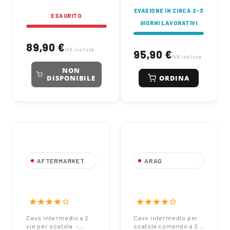
EVASIONE IN CIRCA 2-3
ESAURITO
GIORNI LAVORATIVI
89,90 €
IVA inclusa
95,90 €
IVA inclusa
NON
ORDINA
DISPONIBILE
AFTERMARKET
ARAG
Cavo intermedio a
Cavo intermedio
2 vie per scatola -
per scatola
Lunghezza: 3 m
comando a 2 vie -
star
star
star
star
star_border
star
star
star
star
star_border
Lunghezza: 3 m
Cavo intermedio a 2
Cavo intermedio per
4662530.090 Arag
vie per scatola -
scatola comando a 2