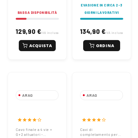
EVASIONE IN CIRCA 2-3
BASSA DISPONIBILITÀ
GIORNI LAVORATIVI
129,90 €
134,90 €
IVA inclusa
IVA inclusa
ACQUISTA
ORDINA
ARAG
ARAG
Cavo finale a 4 vie
Cavi di
+ G+2 attuatori -
completamento
Lunghezza: 3 m
per collegamento
star
star
star
star
star_border
star
star
star
star
star_border
466984431.100
di gruppi
Cavo finale a 4 vie +
Cavi di
Arag
atomizzatori -
G+2 attuatori -
completamento per