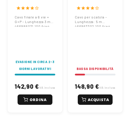
+ G+P -
Lunghezza: 5 m
Lunghezza 3 m
466963302.100
star
star
star
star
star_border
star
star
star
star
star_border
466986031.100
Arag
Cavo finale a 6 vie +
Cavo per scatola -
Arag
G+P - Lunghezza 3 m
Lunghezza: 5 m
466986031.100 Arag
466963302.100 Arag
EVASIONE IN CIRCA 2-3
GIORNI LAVORATIVI
BASSA DISPONIBILITÀ
142,90 €
148,90 €
IVA inclusa
IVA inclusa
ORDINA
ACQUISTA