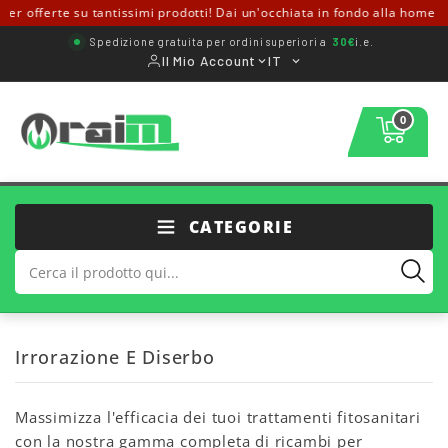
r offerte su tantissimi prodotti! Dai un'occhiata in fondo alla home ↓↓
Spedizione gratuita per ordini superiori a
30€
i.e.
Il Mio Account
IT
0
CATEGORIE
Irrorazione E Diserbo
Massimizza l'efficacia dei tuoi trattamenti fitosanitari
con la nostra gamma completa di ricambi per