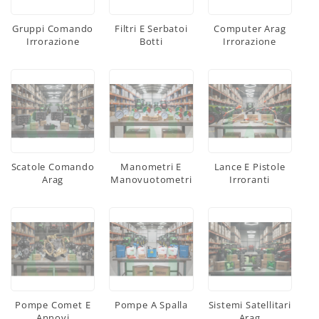
Gruppi Comando
Filtri E Serbatoi
Computer Arag
Irrorazione
Botti
Irrorazione
Scatole Comando
Manometri E
Lance E Pistole
Arag
Manovuotometri
Irroranti
Pompe Comet E
Pompe A Spalla
Sistemi Satellitari
Annovi
Arag