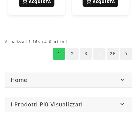
ACQUISTA
ACQUISTA
applicazioni
applicazioni
meccaniche.
meccaniche e
automotive.
Visualizzati 1-16 su 410 articoli
1
2
3
…
26

Home

I Prodotti Più Visualizzati
