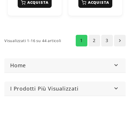
ACQUISTA
ACQUISTA
1
2
3

Visualizzati 1-16 su 44 articoli
Home

I Prodotti Più Visualizzati
