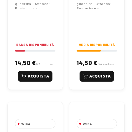
Wika
Wika
glicerina - Attacco:
glicerina - Attacco:
Posteriore -
Posteriore -
Diametro: 63 mm -
Diametro: 63 mm -
Scala: 0÷60 Bar | Wika
Scala: 0÷40 Bar | Wika
BASSA DISPONIBILITÀ
MEDIA DISPONIBILITÀ
14,50 €
14,50 €
IVA inclusa
IVA inclusa
ACQUISTA
ACQUISTA
WIKA
WIKA