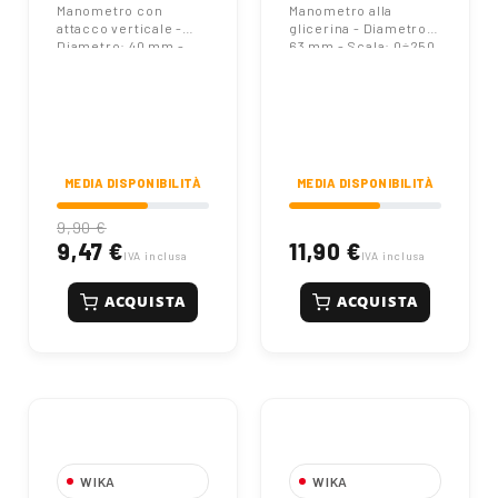
Manometro con
Manometro alla
Wika
attacco verticale -
glicerina - Diametro:
Diametro: 40 mm -
63 mm - Scala: 0÷250
Scala: 1÷6 Bar
Bar | Wika
MEDIA DISPONIBILITÀ
MEDIA DISPONIBILITÀ
9,90 €
9,47 €
11,90 €
IVA inclusa
IVA inclusa
ACQUISTA
ACQUISTA
WIKA
WIKA