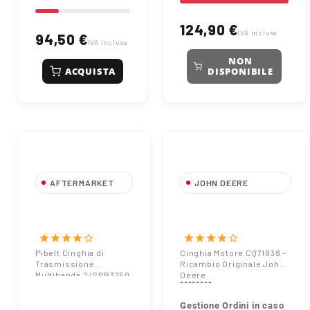
124,90 €
IVA inclusa
94,50 €
IVA inclusa
NON
ACQUISTA
DISPONIBILE
AFTERMARKET
JOHN DEERE
Cinghia
Cinghia Motore
Trapezoidale Pibelt
CQ71838 - Ricambio
2/SPB3750
Originale John Deere
star
star
star
star
star_border
star
star
star
star
star_border
Fasciata
Pibelt Cinghia di
Cinghia Motore CQ71838 -
Trasmissione
Ricambio Originale John
Lunghezza
Multibanda 2/SPB3750
Deere
Primitiva 3750 mm
--------
2 Elementi
Gestione Ordini in caso