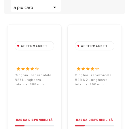

a più caro
AFTERMARKET
AFTERMARKET
Cinghia
Cinghia
Trapezoidale B27
Trapezoidale B29
Lunghezza
1/2 Lunghezza
star
star
star
star
star_border
star
star
star
star
star_border
interna: 686 mm
interna: 750 mm
Cinghia Trapezoidale
Cinghia Trapezoidale
B27 Lunghezza
B29 1/2 Lunghezza
interna: 686 mm
interna: 750 mm
BASSA DISPONIBILITÀ
BASSA DISPONIBILITÀ