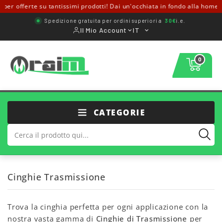
er offerte su tantissimi prodotti! Dai un'occhiata in fondo alla home ↓
Spedizione gratuita per ordini superiori a
30€
i.e.
Il Mio Account
IT
0
CATEGORIE
Cinghie Trasmissione
Trova la cinghia perfetta per ogni applicazione con la
nostra vasta gamma di
Cinghie di Trasmissione
per