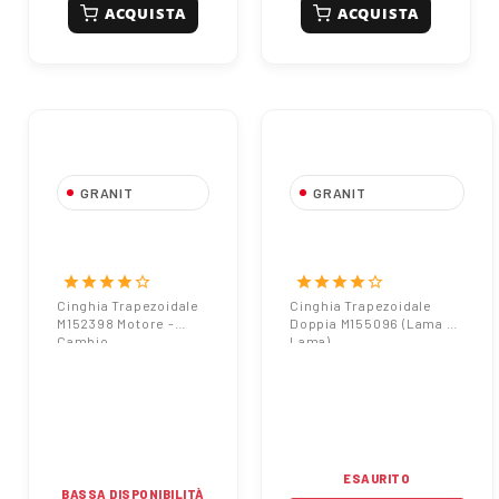
ACQUISTA
ACQUISTA
GRANIT
GRANIT
Cinghia
Cinghia Trapezoidale
Trapezoidale
Doppia M155096
M152398 Motore -
(Lama - Lama)
star
star
star
star
star_border
star
star
star
star
star_border
Cambio
Cinghia Trapezoidale
Cinghia Trapezoidale
M152398 Motore -
Doppia M155096 (Lama -
Cambio
Lama)
ESAURITO
BASSA DISPONIBILITÀ