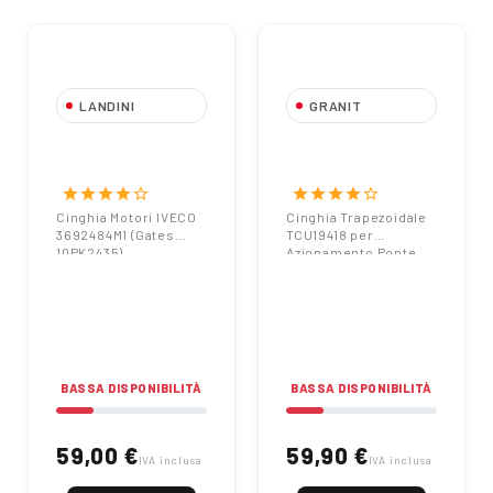
LANDINI
GRANIT
Cinghia Motori
Cinghia
IVECO
Trapezoidale
3692484M1
TCU19418 per
star
star
star
star
star_border
star
star
star
star
star_border
(Gates 10PK2435)
Azionamento
Cinghia Motori IVECO
Cinghia Trapezoidale
3692484M1 (Gates
TCU19418 per
Ponte Primario
10PK2435)
Azionamento Ponte
Primario
BASSA DISPONIBILITÀ
BASSA DISPONIBILITÀ
59,00 €
59,90 €
IVA inclusa
IVA inclusa