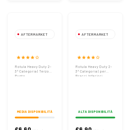
AFTERMARKET
AFTERMARKET
Rotula Heavy
Rotula Heavy
Duty 2-3^
Duty 2-3^
Categoria | 3°
Categoria | Bracci
star
star
star
star
star_border
star
star
star
star
star_border
Punto
Inferiori
Rotula Heavy Duty 2-
Rotula Heavy Duty 2-
3^ Categoria | Terzo
3^ Categoria | per
Punto
Bracci Inferiori
MEDIA DISPONIBILITÀ
ALTA DISPONIBILITÀ
€6.60
€6.90