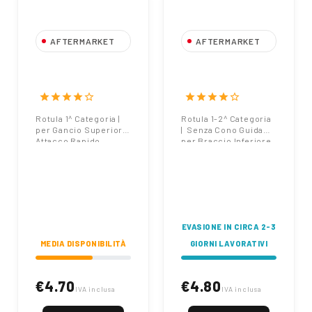
AFTERMARKET
AFTERMARKET
Rotula 1^
Rotula 1-2^
Categoria | Gancio
Categoria |
Superiore Attacco
Braccio Inferiore
star
star
star
star
star_border
star
star
star
star
star_border
Rapido
Rotula 1^ Categoria |
Rotula 1-2^ Categoria
per Gancio Superiore
| Senza Cono Guida
Attacco Rapido
per Braccio Inferiore
EVASIONE IN CIRCA 2-3
MEDIA DISPONIBILITÀ
GIORNI LAVORATIVI
€4.70
€4.80
IVA inclusa
IVA inclusa