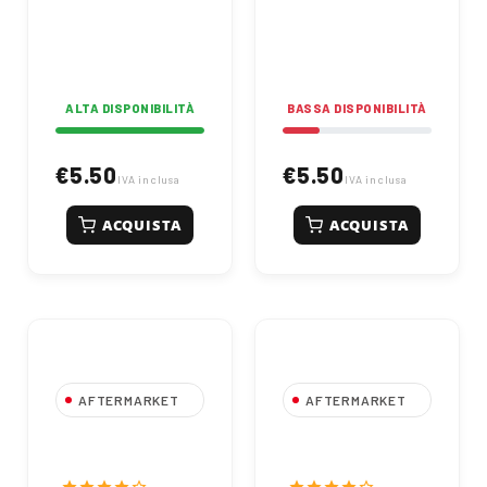
ALTA DISPONIBILITÀ
BASSA DISPONIBILITÀ
€5.50
€5.50
IVA inclusa
IVA inclusa
ACQUISTA
ACQUISTA
AFTERMARKET
AFTERMARKET
Rotula 2-3^
Rotula Heavy
Categoria |
Duty 3^ Categoria
Braccio Inferiore
| Bracci Inferiori