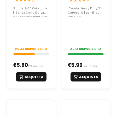
star
star
star
star
star_border
star
star
star
star
star_border
Rotula 2-3^ Categoria
Rotula Heavy Duty 3^
| Senza Cono Guida
Categoria | per Bracci
per Braccio Inferiore
Inferiori
MEDIA DISPONIBILITÀ
ALTA DISPONIBILITÀ
€5.80
€5.90
IVA inclusa
IVA inclusa
ACQUISTA
ACQUISTA