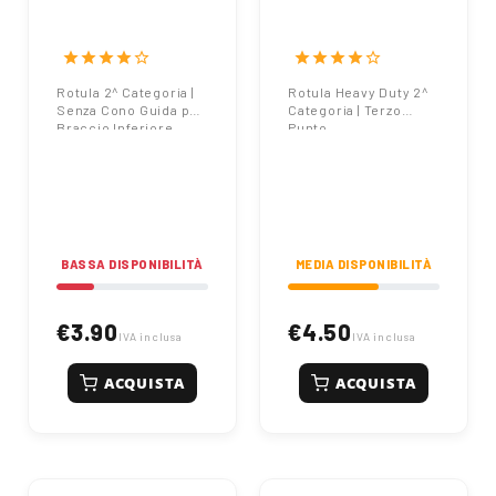
Rotula 2^
Rotula Heavy
Categoria |
Duty 2^ Categoria
Braccio Inferiore
| 3° Punto
star
star
star
star
star_border
star
star
star
star
star_border
Rotula 2^ Categoria |
Rotula Heavy Duty 2^
Senza Cono Guida per
Categoria | Terzo
Braccio Inferiore
Punto
BASSA DISPONIBILITÀ
MEDIA DISPONIBILITÀ
€3.90
€4.50
IVA inclusa
IVA inclusa
ACQUISTA
ACQUISTA