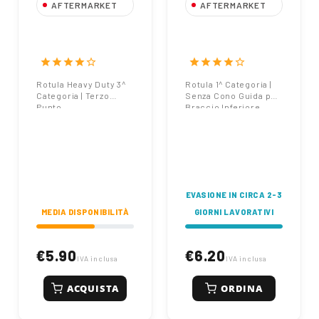
AFTERMARKET
AFTERMARKET
Rotula Heavy
Rotula 1^
Duty 3^ Categoria
Categoria |
| 3° Punto
Braccio Inferiore
star
star
star
star
star_border
star
star
star
star
star_border
Rotula Heavy Duty 3^
Rotula 1^ Categoria |
Categoria | Terzo
Senza Cono Guida per
Punto
Braccio Inferiore
EVASIONE IN CIRCA 2-3
MEDIA DISPONIBILITÀ
GIORNI LAVORATIVI
€5.90
€6.20
IVA inclusa
IVA inclusa
ACQUISTA
ORDINA