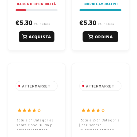
BASSA DISPONIBILITÀ
GIORNI LAVORATIVI
€5.30
€5.30
IVA inclusa
IVA inclusa
ACQUISTA
ORDINA
AFTERMARKET
AFTERMARKET
Rotula 3^
Rotula 2-3^
Categoria |
Categoria | Gancio
Braccio Inferiore
Superiore Attacco
star
star
star
star
star_border
star
star
star
star
star_border
Rapido
Rotula 3^ Categoria |
Rotula 2-3^ Categoria
Senza Cono Guida per
| per Gancio
Braccio Inferiore
Superiore Attacco
Rapido