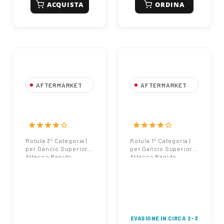
ACQUISTA
ORDINA
AFTERMARKET
AFTERMARKET
Rotula 3^
Rotula 1^
Categoria | Gancio
Categoria | Gancio
Superiore Attacco
Superiore Attacco
star
star
star
star
star_border
star
star
star
star
star_border
Rapido
Rapido
Rotula 3^ Categoria |
Rotula 1^ Categoria |
per Gancio Superiore
per Gancio Superiore
Attacco Rapido
Attacco Rapido
EVASIONE IN CIRCA 2-3