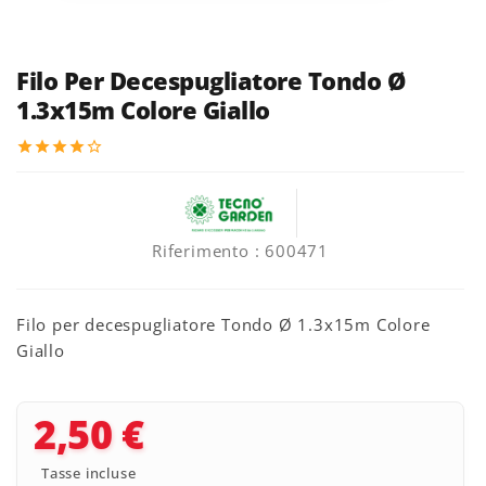
Filo Per Decespugliatore Tondo Ø
1.3x15m Colore Giallo
star
star
star
star
star_border
Riferimento
: 600471
Filo per decespugliatore Tondo Ø 1.3x15m Colore
Giallo
2,50 €
Tasse incluse