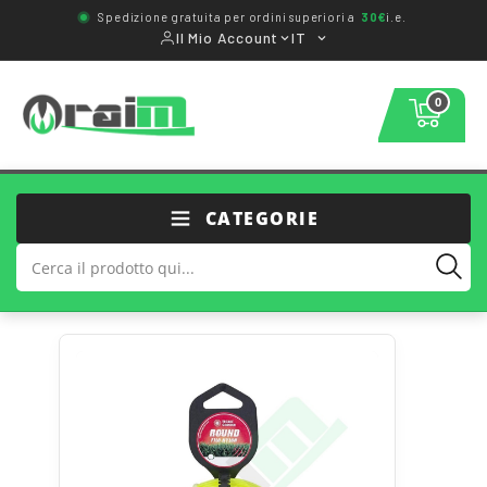
Spedizione gratuita per ordini superiori a
30€
i.e.
Il Mio Account
IT
0
CATEGORIE