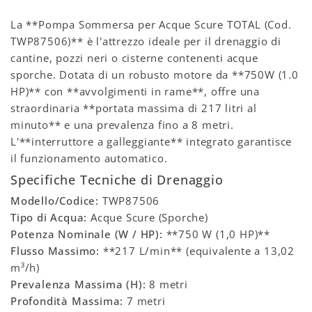
La **Pompa Sommersa per Acque Scure TOTAL (Cod.
TWP87506)** è l'attrezzo ideale per il drenaggio di
cantine, pozzi neri o cisterne contenenti acque
sporche. Dotata di un robusto motore da **750W (1.0
HP)** con **avvolgimenti in rame**, offre una
straordinaria **portata massima di 217 litri al
minuto** e una prevalenza fino a 8 metri.
L'**interruttore a galleggiante** integrato garantisce
il funzionamento automatico.
Specifiche Tecniche di Drenaggio
Modello/Codice:
TWP87506
Tipo di Acqua:
Acque Scure (Sporche)
Potenza Nominale (W / HP):
**750 W (1,0 HP)**
Flusso Massimo:
**217 L/min** (equivalente a 13,02
m³/h)
Prevalenza Massima (H):
8 metri
Profondità Massima:
7 metri