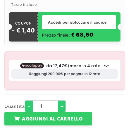
Tasse incluse
Accedi per sbloccare il codice
COUPON
- €
1
,
40
€
68,50
Prezzo finale:
-
+
Quantità
AGGIUNGI AL CARRELLO