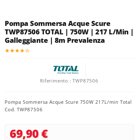
Pompa Sommersa Acque Scure
TWP87506 TOTAL | 750W | 217 L/min |
Galleggiante | 8m Prevalenza
star
star
star
star
star_border
Riferimento
: TWP87506
Pompa Sommersa Acque Scure 750W 217L/min Total
Cod. TWP87506
69,90 €