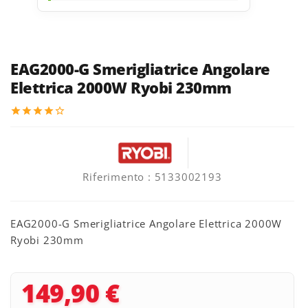
EAG2000-G Smerigliatrice Angolare
Elettrica 2000W Ryobi 230mm
star
star
star
star
star_border
Riferimento
: 5133002193
EAG2000-G Smerigliatrice Angolare Elettrica 2000W
Ryobi 230mm
149,90 €