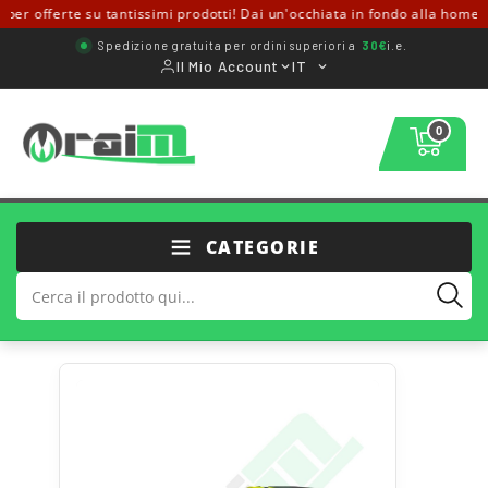
er offerte su tantissimi prodotti! Dai un'occhiata in fondo alla home ↓
Spedizione gratuita per ordini superiori a
30€
i.e.
Il Mio Account
IT
0
CATEGORIE