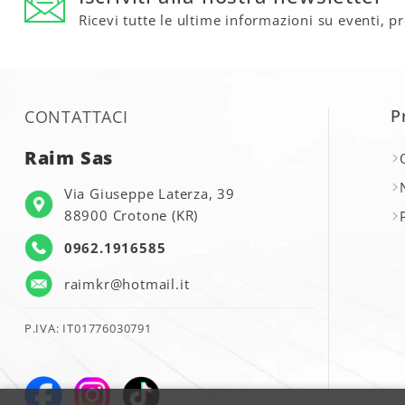
Ricevi tutte le ultime informazioni su eventi, p
P
CONTATTACI
Raim Sas
Via Giuseppe Laterza, 39
88900 Crotone (KR)
0962.1916585
raimkr@hotmail.it
P.IVA: IT01776030791