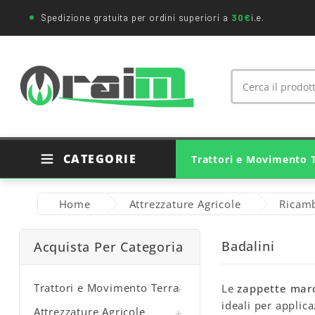
Spedizione gratuita per ordini superiori a
30€
i.e.
CATEGORIE
Trattori e Movimento 
Ricambi Trattori Agricoli
Ricambi Originali Trattori
Ricambi Movimento Terra
Cuscinetti E Supporti
Giunti Cardanici Agricoli
Home
Attrezzature Agricole
Ricamb
Badalini
Acquista Per Categoria
Trattori e Movimento Terra
Le
zappette marc

ideali per applic
Attrezzature Agricole
