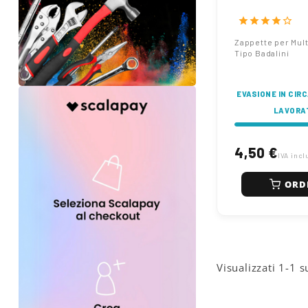
F777 Badalini
star
star
star
star
star_border
Zappette per Mult
Tipo Badalini
EVASIONE IN CIRC
LAVORAT
4,50 €
IVA incl
ORD
Visualizzati 1-1 s