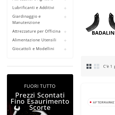
Lubrificanti e Additivi

Giardinaggio e

Manutenzione
Attrezzature per Officina

Alimentazione Utensili

Giocattoli e Modellini

C'è 1 
FUORI TUTTO
Prezzi Scontati
Fino Esaurimento
AFTERMARKE
Scorte
Zappette per M