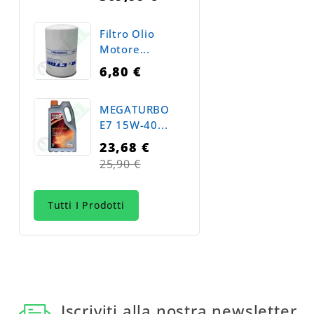
Filtro Olio
Motore...
6,80 €
MEGATURBO
E7 15W-40...
23,68 €
Prezzo
25,90 €
normale
Tutti I Prodotti
Iscriviti alla nostra newsletter