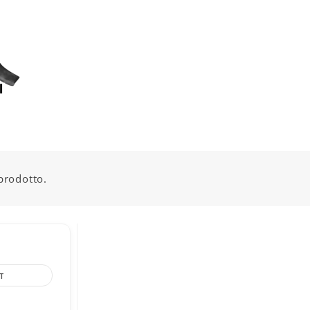
prodotto.
T
ultifresa