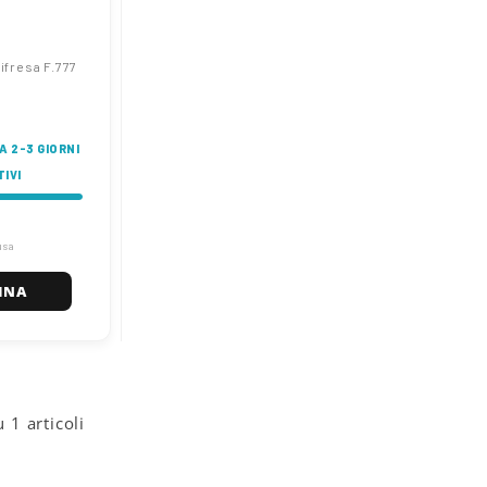
ifresa F.777
A 2-3 GIORNI
IVI
usa
INA
u 1 articoli