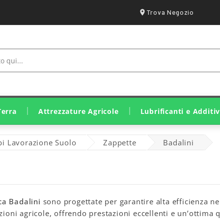
Trova Negozio
Terra
Attrezzature Agricole
Lubrificanti e Additiv
Irrorazione E Trattamento
Ricambi Lavorazione Suolo
Ricambi Raccolta E Fienagione
Attrezzatura Stalle E Fattorie
Ricambi Raccolta Olive
Motozappa E Motocoltivatori
Motocariole E Mini Pale
Lubrificanti Eurolube
Lubrificanti John Deere
Lubrificanti Originali SDF
Grassi E Lubrificanti Solidi
i Lavorazione Suolo
Zappette
Badalini
a Badalini
sono progettate per garantire alta efficienza ne
azioni agricole, offrendo prestazioni eccellenti e un’ottima 