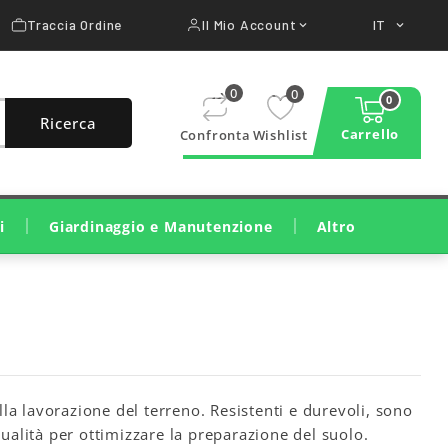
Traccia Ordine
Il Mio Account
IT


0
0
0
Ricerca
Carrello
Confronta
Wishlist
i
Giardinaggio e Manutenzione
Altro
Taglio E Cura Del Prato
Taglio Legna E Potatura
Pulizia, Irrigazione, Trattamenti
Macchine Da Costruzione
Attrezzature Per Officina
lla lavorazione del terreno. Resistenti e durevoli, sono
qualità per ottimizzare la preparazione del suolo.