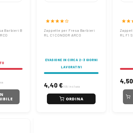
Fresa
Zappette per Fresa
Zappe
 SUPER RL
Barbieri RL C1
Barbi
CONDOR ARCO
ZEBR
star
star
star
star
star_border
star
star
s
sa Barbieri B
Zappette per Fresa Barbieri
Zappet
ARCO
RL C1 CONDOR ARCO
RL F1 
EVASIONE IN CIRCA 2-3 GIORNI
TO
LAVORATIVI
4,50
usa
4,40 €
IVA inclusa
ON
ORDINA
IBILE