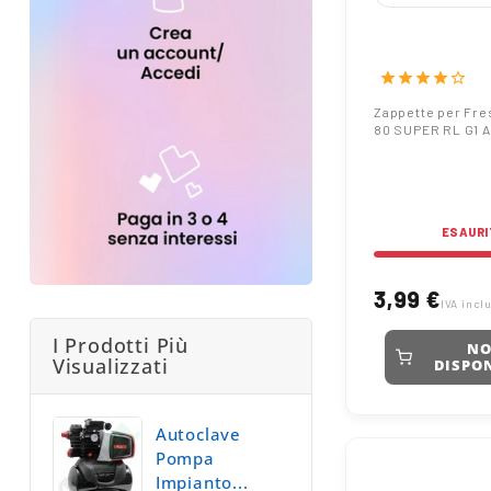
Zappette per 
Barbieri B 80
G1 ARCO
star
star
star
star
star_border
Zappette per Fre
80 SUPER RL G1 
ESAURI
3,99 €
IVA incl
I Prodotti Più
N
Visualizzati
DISPON
Autoclave
Pompa
Impianto...