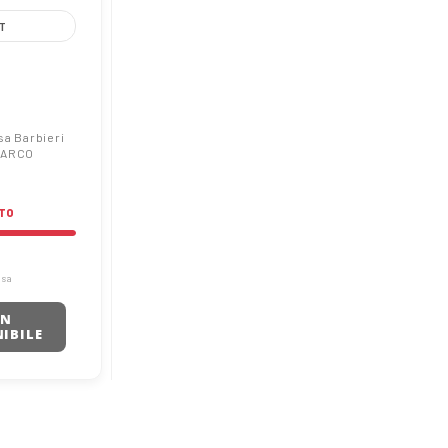
T
Fresa
18
CO
sa Barbieri
 ARCO
TO
usa
ON
IBILE