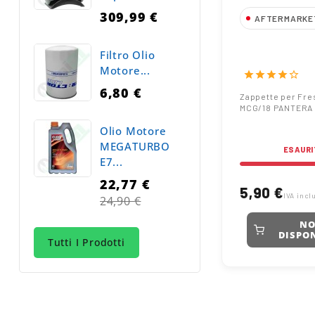
309,99 €
AFTERMARKE
Zappette per 
Filtro Olio
Barbieri MCG/
Motore...
PANTERA AR
star
star
star
star
star_border
6,80 €
Zappette per Fre
MCG/18 PANTERA
Olio Motore
MEGATURBO
ESAURI
E7...
22,77 €
5,90 €
Prezzo
IVA incl
24,90 €
normale
N
DISPON
Tutti I Prodotti