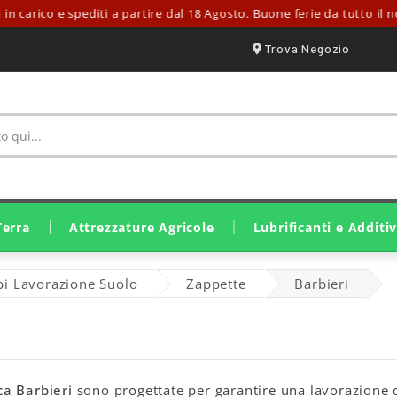
arico e spediti a partire dal 18 Agosto. Buone ferie da tutto il nostr
Trova Negozio
Terra
Attrezzature Agricole
Lubrificanti e Additiv
Irrorazione E Trattamento
Ricambi Lavorazione Suolo
Ricambi Raccolta E Fienagione
Attrezzatura Stalle E Fattorie
Ricambi Raccolta Olive
Motozappa E Motocoltivatori
Motocariole E Mini Pale
Lubrificanti Eurolube
Lubrificanti John Deere
Lubrificanti Originali SDF
Grassi E Lubrificanti Solidi
i Lavorazione Suolo
Zappette
Barbieri
a Barbieri
sono progettate per garantire una lavorazione de