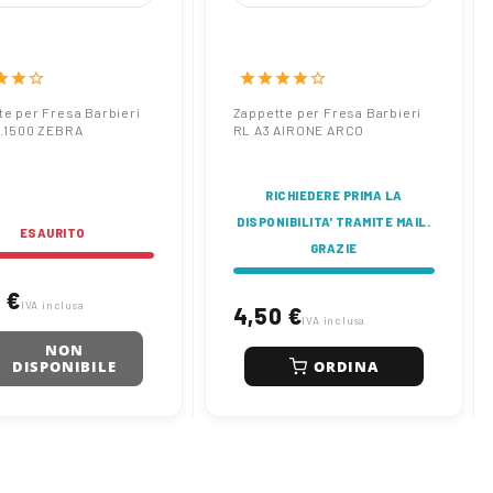
tte per Fresa
Zappette per Fresa
eri RL F1 S.1500
Barbieri RL A3 AIRONE
A
ARCO
tar
star
star_border
star
star
star
star
star_border
te per Fresa Barbieri
Zappette per Fresa Barbieri
S.1500 ZEBRA
RL A3 AIRONE ARCO
RICHIEDERE PRIMA LA
DISPONIBILITA' TRAMITE MAIL.
ESAURITO
GRAZIE
 €
IVA inclusa
4,50 €
IVA inclusa
NON
ORDINA
DISPONIBILE