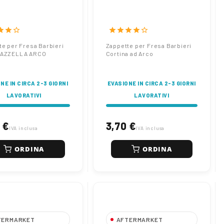
tte per Fresa
Zappette per Fresa
eri RLG3
Barbieri Cortina ad Arco
ELLA ARCO
tar
star
star_border
star
star
star
star
star_border
te per Fresa Barbieri
Zappette per Fresa Barbieri
GAZZELLA ARCO
Cortina ad Arco
NE IN CIRCA 2-3 GIORNI
EVASIONE IN CIRCA 2-3 GIORNI
LAVORATIVI
LAVORATIVI
 €
3,70 €
IVA inclusa
IVA inclusa
ORDINA
ORDINA
TERMARKET
AFTERMARKET