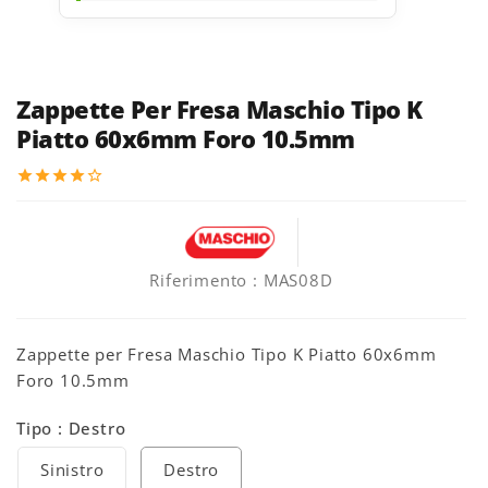
Zappette Per Fresa Maschio Tipo K
Piatto 60x6mm Foro 10.5mm
star
star
star
star
star_border
Riferimento
: MAS08D
Zappette per Fresa Maschio Tipo K Piatto 60x6mm
Foro 10.5mm
Tipo : Destro
Sinistro
Destro