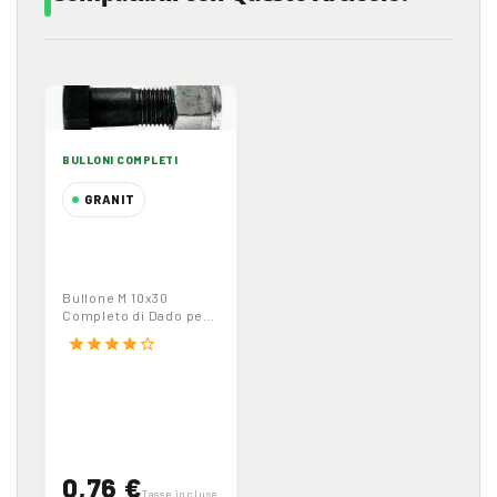
BULLONI COMPLETI
GRANIT
Bullone M 10x30
Completo di
Dado per
Bullone M 10x30
Zappette | 10.9
Completo di Dado per
Zappette | 10.9
star
star
star
star
star_border
0,76 €
Tasse incluse