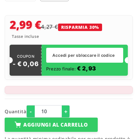
2,99 €
4,27 €
RISPARMIA 30%
Tasse incluse
Accedi per sbloccare il codice
COUPON
- €
0
,
06
€
2,93
Prezzo finale:
-
+
Quantità
AGGIUNGI AL CARRELLO
La quantità minima ordinabile per questo prodotto è