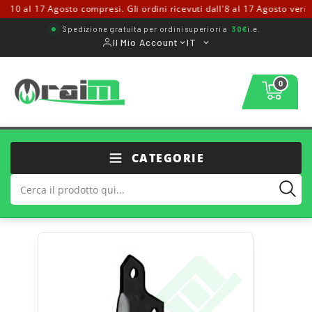
0 al 17 Agosto compresi. Gli ordini ricevuti dall'8 al 17 Agosto verranno
Spedizione gratuita per ordini superiori a
30€
i.e.
Il Mio Account
IT
0
CATEGORIE